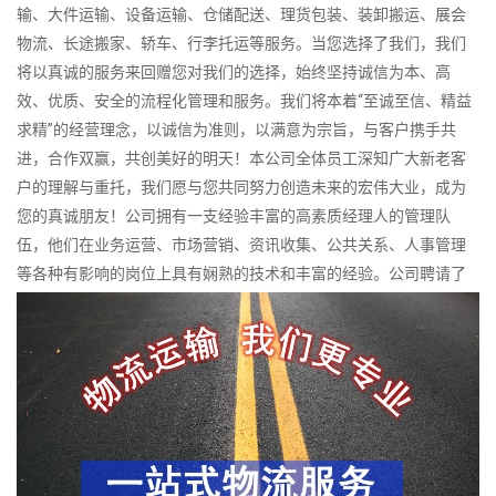
输、大件运输、设备运输、仓储配送、理货包装、装卸搬运、展会
物流、长途搬家、轿车、行李托运等服务。当您选择了我们，我们
将以真诚的服务来回赠您对我们的选择，始终坚持诚信为本、高
效、优质、安全的流程化管理和服务。我们将本着“至诚至信、精益
求精”的经营理念，以诚信为准则，以满意为宗旨，与客户携手共
进，合作双赢，共创美好的明天！本公司全体员工深知广大新老客
户的理解与重托，我们愿与您共同努力创造未来的宏伟大业，成为
您的真诚朋友！公司拥有一支经验丰富的高素质经理人的管理队
伍，他们在业务运营、市场营销、资讯收集、公共关系、人事管理
等各种有影响的岗位上具有娴熟的技术和丰富的经验。公司聘请了
一批物流、快运、仓储、计算机技术等各种领域具有丰富实践经验
的技术员和业务骨干，确保公司业务联系的顺利开展和服务达标，
为客户提供全面、规范的物流服务。 公司拥有特种型、重型和轻型
等专业运输车辆，为客户提供中短途、长途等运输，可达全国所有
省市及中小城市。货物包括普货、特殊货等。运输方式有零担、整
车等运输，设专线，车型有0.6吨、2吨、3吨、5吨、10－100吨
等，并备有冷藏车、保温车等，车型从2米－20米长，可根据不同货