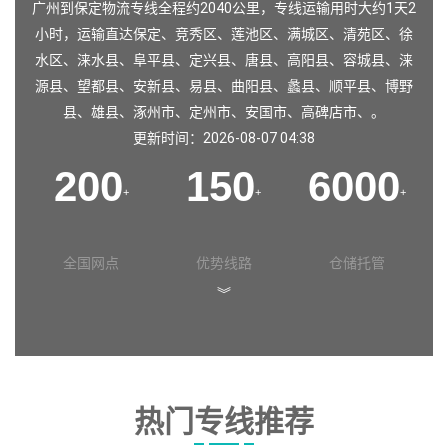
广州到保定物流专线全程约2040公里，专线运输用时大约1天2
小时，运输直达
保定
、
竞秀区
、
莲池区
、
满城区
、
清苑区
、
徐
水区
、
涞水县
、
阜平县
、
定兴县
、
唐县
、
高阳县
、
容城县
、
涞
源县
、
望都县
、
安新县
、
易县
、
曲阳县
、
蠡县
、
顺平县
、
博野
县
、
雄县
、
涿州市
、
定州市
、
安国市
、
高碑店市
、。
更新时间：2026-08-07 04:38
200
150
6000
+
+
+
全国网点
优势线路
仓储托管
︾
热门专线推荐