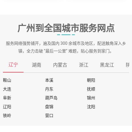
广州到全国城市服务网点
服务网络强势铺开，遍及国内 300 余城市及地区，配送触角深入乡
镇，全力击破 “最后一公里” 难题，贴心服务到家门。
辽宁
湖南
内蒙古
浙江
黑龙江
陕
鞍山
本溪
朝阳
大连
丹东
抚顺
阜新
葫芦岛
锦州
辽阳
盘锦
沈阳
铁岭
营口