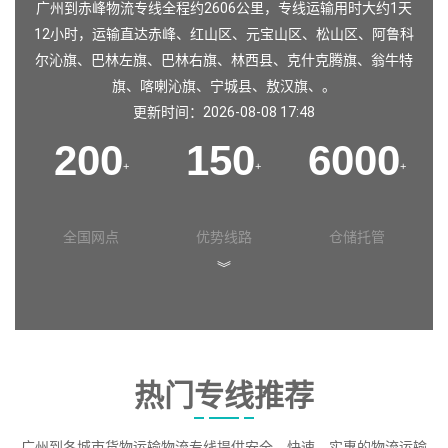
广州到赤峰物流专线全程约2606公里，专线运输用时大约1天
12小时，运输直达
赤峰
、
红山区
、
元宝山区
、
松山区
、
阿鲁科
尔沁旗
、
巴林左旗
、
巴林右旗
、
林西县
、
克什克腾旗
、
翁牛特
旗
、
喀喇沁旗
、
宁城县
、
敖汉旗
、。
更新时间：2026-08-08 17:48
200
150
6000
+
+
+
全国网点
优势线路
仓储托管
︾
热门专线推荐
广州到各城市货物运输物流专线提供安全、快速、实惠的物流运输