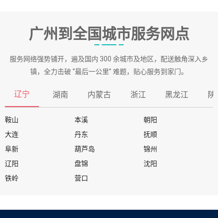
广州到全国城市服务网点
服务网络强势铺开，遍及国内 300 余城市及地区，配送触角深入乡
镇，全力击破 “最后一公里” 难题，贴心服务到家门。
辽宁
湖南
内蒙古
浙江
黑龙江
陕
鞍山
本溪
朝阳
大连
丹东
抚顺
阜新
葫芦岛
锦州
辽阳
盘锦
沈阳
铁岭
营口