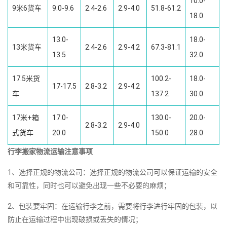
10.0-
9米6货车
9.0-9.6
2.4-2.6
2.9-4.0
51.8-61.2
18.0
13.0-
18.0-
13米货车
2.4-2.6
2.9-4.2
67.3-81.1
13.5
32.0
17.5米货
100.2-
18.0-
17-17.5
2.8-3.2
2.9-4.2
车
137.2
30.0
17米+箱
17.0-
130.0-
20.0-
2.8-3.2
2.9-4.0
式货车
20.0
150.0
28.0
行李搬家物流运输注意事项
1、选择正规的物流公司：选择正规的物流公司可以保证运输的安全
和可靠性，同时也可以避免出现一些不必要的麻烦；
2、包装要牢固：在运输行李之前，需要将行李进行牢固的包装，以
防止在运输过程中出现破损或丢失的情况；