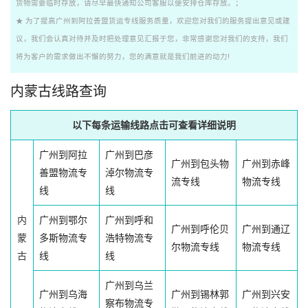
货物需要临时存放，请尽早最快通知公司客服以便安排仓库存放。；
★ 为了提高广州到阿拉善盟货运专线服务质量，欢迎您对我们的服务提出意见或建
议，我们会认真对待并及时把处理意见汇报于您，非常感谢您对我们的支持，我们
将为客户的需求做出不懈的努力，您的满意就是我们前进的动力!
内蒙古线路查询
以下每条运输线路点击可查看详细说明
广州到阿拉
广州到巴彦
广州到包头物
广州到赤峰
善盟物流专
淖尔物流专
流专线
物流专线
线
线
内
广州到鄂尔
广州到呼和
广州到呼伦贝
广州到通辽
蒙
多斯物流专
浩特物流专
尔物流专线
物流专线
古
线
线
广州到乌兰
广州到乌海
广州到锡林郭
广州到兴安
察布物流专