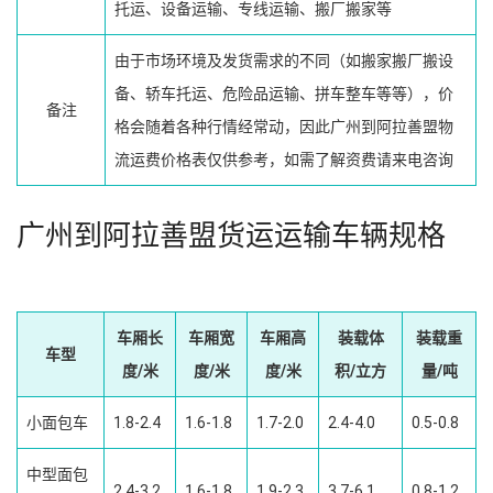
托运、设备运输、专线运输、搬厂搬家等
由于市场环境及发货需求的不同（如搬家搬厂搬设
备、轿车托运、危险品运输、拼车整车等等），价
备注
格会随着各种行情经常动，因此广州到阿拉善盟物
流运费价格表仅供参考，如需了解资费请来电咨询
广州到阿拉善盟货运运输车辆规格
车厢长
车厢宽
车厢高
装载体
装载重
车型
度/米
度/米
度/米
积/立方
量/吨
小面包车
1.8-2.4
1.6-1.8
1.7-2.0
2.4-4.0
0.5-0.8
中型面包
2.4-3.2
1.6-1.8
1.9-2.3
3.7-6.1
0.8-1.2