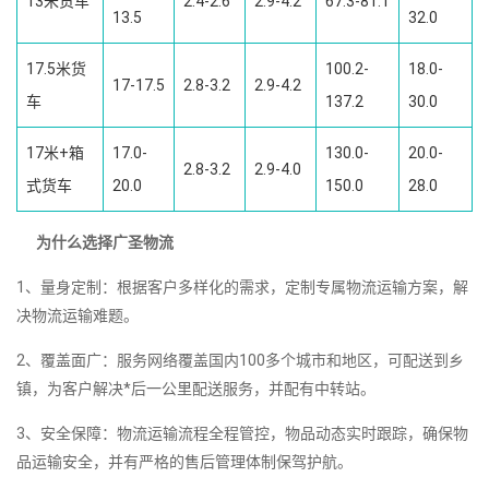
13米货车
2.4-2.6
2.9-4.2
67.3-81.1
13.5
32.0
17.5米货
100.2-
18.0-
17-17.5
2.8-3.2
2.9-4.2
车
137.2
30.0
17米+箱
17.0-
130.0-
20.0-
2.8-3.2
2.9-4.0
式货车
20.0
150.0
28.0
为什么选择广圣物流
1、量身定制：根据客户多样化的需求，定制专属物流运输方案，解
决物流运输难题。
2、覆盖面广：服务网络覆盖国内100多个城市和地区，可配送到乡
镇，为客户解决*后一公里配送服务，并配有中转站。
3、安全保障：物流运输流程全程管控，物品动态实时跟踪，确保物
品运输安全，并有严格的售后管理体制保驾护航。