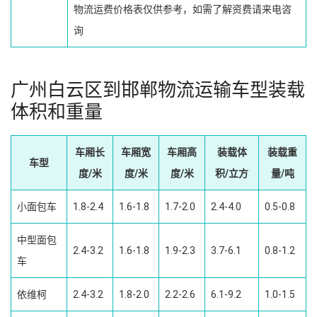
物流运费价格表仅供参考，如需了解资费请来电咨
询
广州白云区到邯郸物流运输车型装载
体积和重量
车厢长
车厢宽
车厢高
装载体
装载重
车型
度/米
度/米
度/米
积/立方
量/吨
小面包车
1.8-2.4
1.6-1.8
1.7-2.0
2.4-4.0
0.5-0.8
中型面包
2.4-3.2
1.6-1.8
1.9-2.3
3.7-6.1
0.8-1.2
车
依维柯
2.4-3.2
1.8-2.0
2.2-2.6
6.1-9.2
1.0-1.5