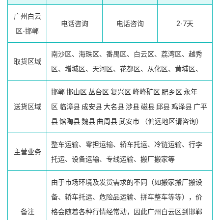
广州白云
电话咨询
电话咨询
2-7天
区-邯郸
南沙区、海珠区、番禺区、白云区、荔湾区、越秀
取货区域
区、增城区、天河区、花都区、从化区、黄埔区、
邯郸
邯山区
丛台区
复兴区
峰峰矿区
肥乡区
永年
送货区域
区
临漳县
成安县
大名县
涉县
磁县
邱县
鸡泽县
广平
县
馆陶县
魏县
曲周县
武安市
（偏远地区请咨询）
整车运输、零担运输、轿车托运、冷链运输、行李
主营业务
托运、设备运输、专线运输、搬厂搬家等
由于市场环境及发货需求的不同（如搬家搬厂搬设
备、轿车托运、危险品运输、拼车整车等等），价
备注
格会随着各种行情经常动，因此广州白云区到邯郸