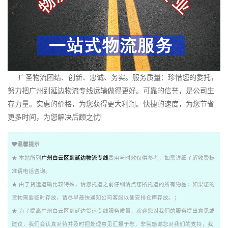
广圣物流团结、创新、忠诚、务实。服务质量：珍惜您的委托，
努力把广州到延边物流专线运输做得更好。可靠的信誉，是公司生
存力量。实惠的价格，为您获得更大利润。快捷的速度，为您节省
更多时间，为您解决后顾之忧!
温馨提示
★ 本站所列
广州白云区到延边物流专线
费用与时效仅供参考，如需详细了解收费标
准请电话咨询。
★ 由于货运运输比较特殊，请您托运之前仔细清点您所托运的所有物品；如果您的
货物需要临时存放，请尽早最快通知公司客服以便安排仓库存放。；
★ 为了提高广州白云区到延边货运专线服务质量，欢迎您对我们的服务提出意见或
建议，我们会认真对待并及时把处理意见汇报于您，非常感谢您对我们的支持，我