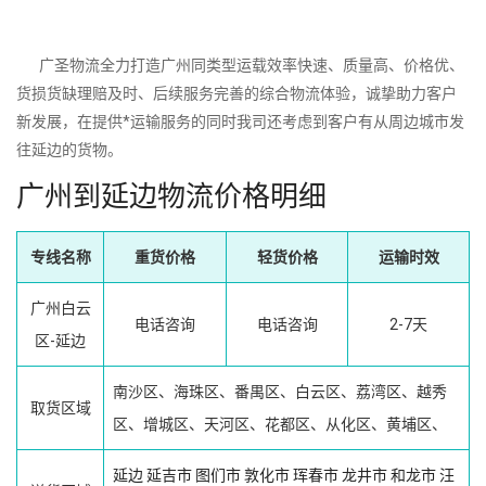
广圣物流全力打造广州同类型运载效率快速、质量高、价格优、
货损货缺理赔及时、后续服务完善的综合物流体验，诚挚助力客户
新发展，在提供*运输服务的同时我司还考虑到客户有从周边城市发
往延边的货物。
广州到延边物流价格明细
专线名称
重货价格
轻货价格
运输时效
广州白云
电话咨询
电话咨询
2-7天
区-延边
南沙区、海珠区、番禺区、白云区、荔湾区、越秀
取货区域
区、增城区、天河区、花都区、从化区、黄埔区、
延边
延吉市
图们市
敦化市
珲春市
龙井市
和龙市
汪