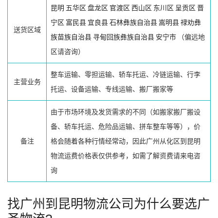
昆明
五华区
盘龙区
官渡区
西山区
东川区
呈贡区
晋
宁区
富民县
宜良县
石林彝族自治县
嵩明县
禄劝彝
送货区域
族苗族自治县
寻甸回族彝族自治县
安宁市
（偏远地
区请咨询）
整车运输、零担运输、轿车托运、冷链运输、行李
主营业务
托运、设备运输、专线运输、搬厂搬家等
由于市场环境及发货需求的不同（如搬家搬厂搬设
备、轿车托运、危险品运输、拼车整车等等），价
备注
格会随着各种行情经常动，因此广州从化区到昆明
物流运费价格表仅供参考，如需了解资费请来电咨
询
找广州到昆明物流公司为什么要选广