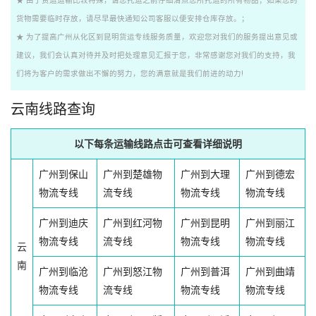
★ 由于货运运输比较特殊，请您托运之前仔细清点您所托运的所有物品；如果您的
货物需要临时存放，请尽早最快通知公司客服以便安排仓库存放。；
★ 为了提高广州从化区到昆明货运专线服务质量，欢迎您对我们的服务提出意见或
建议，我们会认真对待并及时把处理意见汇报于您，非常感谢您对我们的支持，我
们将为客户的需求做出不懈的努力，您的满意就是我们前进的动力!
云南线路查询
以下每条运输线路点击可查看详细说明
广州到保山
广州到楚雄物
广州到大理
广州到德宏
物流专线
流专线
物流专线
物流专线
广州到迪庆
广州到红河物
广州到昆明
广州到丽江
物流专线
流专线
物流专线
物流专线
云
南
广州到临沧
广州到怒江物
广州到普洱
广州到曲靖
物流专线
流专线
物流专线
物流专线