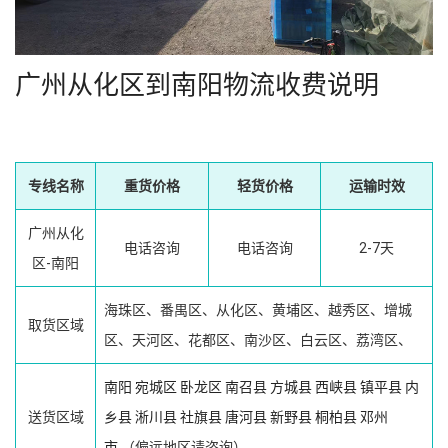
广州从化区到南阳物流收费说明
专线名称
重货价格
轻货价格
运输时效
广州从化
电话咨询
电话咨询
2-7天
区-南阳
海珠区、番禺区、从化区、黄埔区、越秀区、增城
取货区域
区、天河区、花都区、南沙区、白云区、荔湾区、
南阳
宛城区
卧龙区
南召县
方城县
西峡县
镇平县
内
送货区域
乡县
淅川县
社旗县
唐河县
新野县
桐柏县
邓州
市
（偏远地区请咨询）