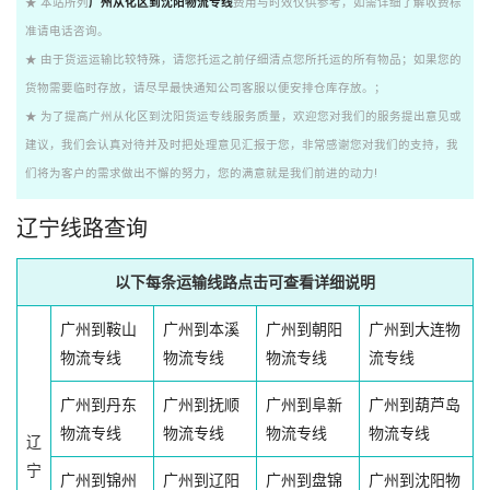
★ 本站所列
广州从化区到沈阳物流专线
费用与时效仅供参考，如需详细了解收费标
准请电话咨询。
★ 由于货运运输比较特殊，请您托运之前仔细清点您所托运的所有物品；如果您的
货物需要临时存放，请尽早最快通知公司客服以便安排仓库存放。；
★ 为了提高广州从化区到沈阳货运专线服务质量，欢迎您对我们的服务提出意见或
建议，我们会认真对待并及时把处理意见汇报于您，非常感谢您对我们的支持，我
们将为客户的需求做出不懈的努力，您的满意就是我们前进的动力!
辽宁线路查询
以下每条运输线路点击可查看详细说明
广州到鞍山
广州到本溪
广州到朝阳
广州到大连物
物流专线
物流专线
物流专线
流专线
广州到丹东
广州到抚顺
广州到阜新
广州到葫芦岛
物流专线
物流专线
物流专线
物流专线
辽
宁
广州到锦州
广州到辽阳
广州到盘锦
广州到沈阳物