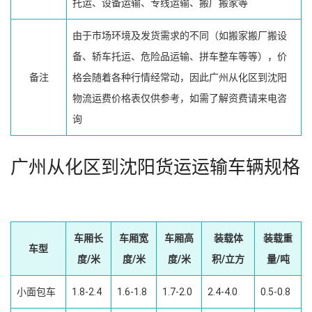
托运、设备运输、专线运输、搬厂搬家等
由于市场环境及发货需求的不同（如搬家搬厂搬设
备、轿车托运、危险品运输、拼车整车等等），价
备注
格会随着各种行情经常动，因此广州从化区到沈阳
物流运费价格表仅供参考，如需了解资费请来电咨
询
广州从化区到沈阳货运运输车辆规格
车厢长
车厢宽
车厢高
装载体
装载重
车型
度/米
度/米
度/米
积/立方
量/吨
小面包车
1.8-2.4
1.6-1.8
1.7-2.0
2.4-4.0
0.5-0.8