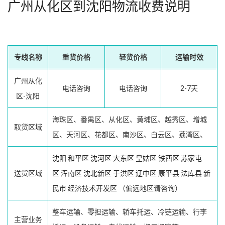
广州从化区到沈阳物流收费说明
专线名称
重货价格
轻货价格
运输时效
广州从化
电话咨询
电话咨询
2-7天
区-沈阳
海珠区、番禺区、从化区、黄埔区、越秀区、增城
取货区域
区、天河区、花都区、南沙区、白云区、荔湾区、
沈阳
和平区
沈河区
大东区
皇姑区
铁西区
苏家屯
送货区域
区
浑南区
沈北新区
于洪区
辽中区
康平县
法库县
新
民市
经济技术开发区
（偏远地区请咨询）
整车运输、零担运输、轿车托运、冷链运输、行李
主营业务