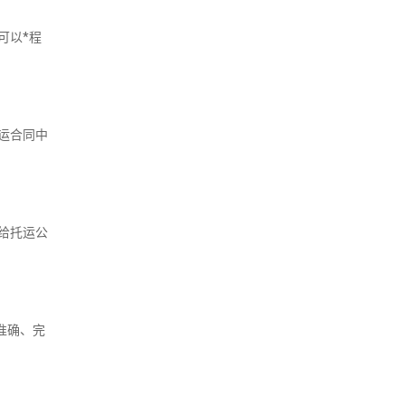
可以*程
运合同中
给托运公
准确、完