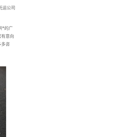
托运公司
供*的广
您有意向
多多咨