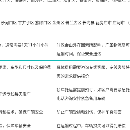
天河区、海珠区、南沙区、荔湾区、从化区、番禺区、黄埔区、花都区、
沙河口区
甘井子区
旅顺口区
金州区
普兰店区
长海县
瓦房店市
庄河市
（
km，通常需要1天11小时小时
时效会由外在因素所影响，广圣物流尽可
运输时间，保证安全送达
距离、车型和尺寸以及保险费
具体费用需要咨询专线客服，专线客服将
您的需求提供报价
轿车托运需提前预订，如客户需要紧急托
托运专线每天发车
电话咨询安排紧急备用车辆
料和技术，确保车辆安全
防止车辆受损和划伤，保护车身漆面
险，保障车辆安全
在运输过程中，车辆损失可以得到赔偿