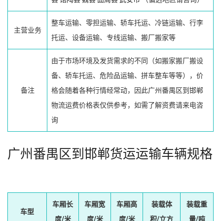
整车运输、零担运输、轿车托运、冷链运输、行李
主营业务
托运、设备运输、专线运输、搬厂搬家等
由于市场环境及发货需求的不同（如搬家搬厂搬设
备、轿车托运、危险品运输、拼车整车等等），价
备注
格会随着各种行情经常动，因此广州番禺区到邯郸
物流运费价格表仅供参考，如需了解资费请来电咨
询
广州番禺区到邯郸货运运输车辆规格
车厢长
车厢宽
车厢高
装载体
装载重
车型
度/米
度/米
度/米
积/立方
量/吨