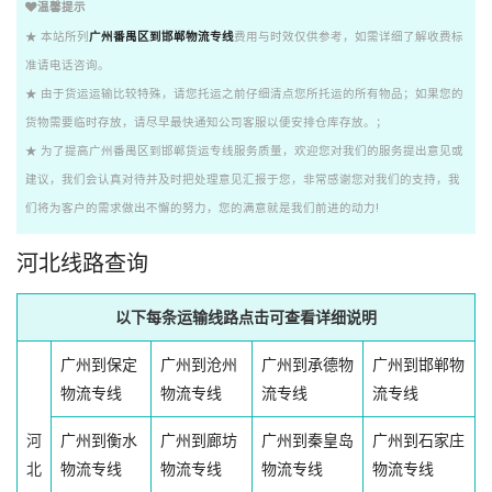
温馨提示
★ 本站所列
广州番禺区到邯郸物流专线
费用与时效仅供参考，如需详细了解收费标
准请电话咨询。
★ 由于货运运输比较特殊，请您托运之前仔细清点您所托运的所有物品；如果您的
货物需要临时存放，请尽早最快通知公司客服以便安排仓库存放。；
★ 为了提高广州番禺区到邯郸货运专线服务质量，欢迎您对我们的服务提出意见或
建议，我们会认真对待并及时把处理意见汇报于您，非常感谢您对我们的支持，我
们将为客户的需求做出不懈的努力，您的满意就是我们前进的动力!
河北线路查询
以下每条运输线路点击可查看详细说明
广州到保定
广州到沧州
广州到承德物
广州到邯郸物
物流专线
物流专线
流专线
流专线
河
广州到衡水
广州到廊坊
广州到秦皇岛
广州到石家庄
北
物流专线
物流专线
物流专线
物流专线