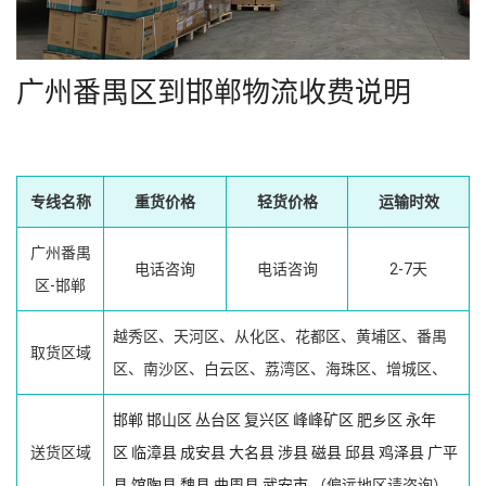
广州番禺区到邯郸物流收费说明
专线名称
重货价格
轻货价格
运输时效
广州番禺
电话咨询
电话咨询
2-7天
区-邯郸
越秀区、天河区、从化区、花都区、黄埔区、番禺
取货区域
区、南沙区、白云区、荔湾区、海珠区、增城区、
邯郸
邯山区
丛台区
复兴区
峰峰矿区
肥乡区
永年
送货区域
区
临漳县
成安县
大名县
涉县
磁县
邱县
鸡泽县
广平
县
馆陶县
魏县
曲周县
武安市
（偏远地区请咨询）