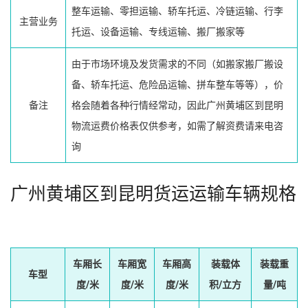
整车运输、零担运输、轿车托运、冷链运输、行李
主营业务
托运、设备运输、专线运输、搬厂搬家等
由于市场环境及发货需求的不同（如搬家搬厂搬设
备、轿车托运、危险品运输、拼车整车等等），价
备注
格会随着各种行情经常动，因此广州黄埔区到昆明
物流运费价格表仅供参考，如需了解资费请来电咨
询
广州黄埔区到昆明货运运输车辆规格
车厢长
车厢宽
车厢高
装载体
装载重
车型
度/米
度/米
度/米
积/立方
量/吨