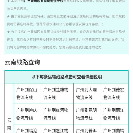
★ 本站所列
广州黄埔区到昆明物流专线
费用与时效仅供参考，如需详细了解收费标
准请电话咨询。
★ 由于货运运输比较特殊，请您托运之前仔细清点您所托运的所有物品；如果您的
货物需要临时存放，请尽早最快通知公司客服以便安排仓库存放。；
★ 为了提高广州黄埔区到昆明货运专线服务质量，欢迎您对我们的服务提出意见或
建议，我们会认真对待并及时把处理意见汇报于您，非常感谢您对我们的支持，我
们将为客户的需求做出不懈的努力，您的满意就是我们前进的动力!
云南线路查询
以下每条运输线路点击可查看详细说明
广州到保山
广州到楚雄物
广州到大理
广州到德宏
物流专线
流专线
物流专线
物流专线
广州到迪庆
广州到红河物
广州到昆明
广州到丽江
物流专线
流专线
物流专线
物流专线
云
南
广州到临沧
广州到怒江物
广州到普洱
广州到曲靖