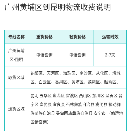
广州黄埔区到昆明物流收费说明
专线名称
重货价格
轻货价格
运输时效
广州黄埔
电话咨询
电话咨询
2-7天
区-昆明
花都区、天河区、海珠区、南沙区、从化区、增城
取货区域
区、白云区、番禺区、黄埔区、荔湾区、越秀区、
昆明
五华区
盘龙区
官渡区
西山区
东川区
呈贡区
晋
宁区
富民县
宜良县
石林彝族自治县
嵩明县
禄劝彝
送货区域
族苗族自治县
寻甸回族彝族自治县
安宁市
（偏远地
区请咨询）