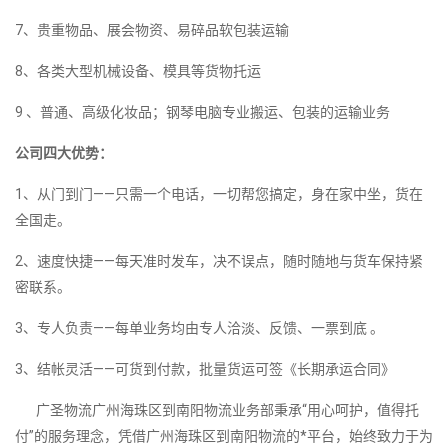
7、贵重物品、展会物资、易碎品软包装运输
8、各类大型机械设备、模具等货物托运
9 、普通、高级化妆品；钢琴电脑专业搬运、包装的运输业务
公司四大优势：
1、从门到门——只需一个电话，一切帮您搞定，身在家中坐，货在
全国走。
2、速度快捷——每天准时发车，决不误点，随时随地与货车保持紧
密联系。
3、专人负责——每单业务均由专人洽淡、反馈、一票到底 。
3、结帐灵活——可货到付款，批量货运可签《长期承运合同》
广圣物流广州海珠区到南阳物流业务部秉承“用心呵护，值得托
付”的服务理念，凭借广州海珠区到南阳物流的*平台，始终致力于为