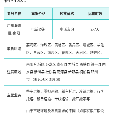
专线名称
重货价格
轻货价格
运输时效
广州海珠
电话咨询
电话咨询
2-7天
区-南阳
荔湾区、海珠区、黄埔区、番禺区、增城区、从化
取货区域
区、白云区、南沙区、花都区、天河区、越秀区、
南阳
宛城区
卧龙区
南召县
方城县
西峡县
镇平县
内
送货区域
乡县
淅川县
社旗县
唐河县
新野县
桐柏县
邓州
市
（偏远地区请咨询）
整车运输、零担运输、轿车托运、冷链运输、行李
主营业务
托运、设备运输、专线运输、搬厂搬家等
由于市场环境及发货需求的不同（如搬家搬厂搬设