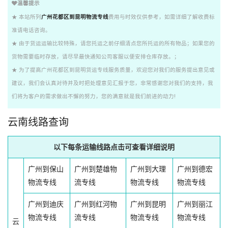
温馨提示
★ 本站所列
广州花都区到昆明物流专线
费用与时效仅供参考，如需详细了解收费标
准请电话咨询。
★ 由于货运运输比较特殊，请您托运之前仔细清点您所托运的所有物品；如果您的
货物需要临时存放，请尽早最快通知公司客服以便安排仓库存放。；
★ 为了提高广州花都区到昆明货运专线服务质量，欢迎您对我们的服务提出意见或
建议，我们会认真对待并及时把处理意见汇报于您，非常感谢您对我们的支持，我
们将为客户的需求做出不懈的努力，您的满意就是我们前进的动力!
云南线路查询
以下每条运输线路点击可查看详细说明
广州到保山
广州到楚雄物
广州到大理
广州到德宏
物流专线
流专线
物流专线
物流专线
广州到迪庆
广州到红河物
广州到昆明
广州到丽江
物流专线
流专线
物流专线
物流专线
云