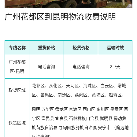
广州花都区到昆明物流收费说明
专线名称
重货价格
轻货价格
运输时效
广州花都
电话咨询
电话咨询
2-7天
区-昆明
花都区、从化区、天河区、海珠区、白云区、增城
取货区域
区、番禺区、南沙区、荔湾区、黄埔区、越秀区、
昆明
五华区
盘龙区
官渡区
西山区
东川区
呈贡区
晋
宁区
富民县
宜良县
石林彝族自治县
嵩明县
禄劝彝
送货区域
族苗族自治县
寻甸回族彝族自治县
安宁市
（偏远地
区请咨询）