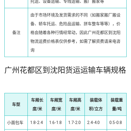
托运、设备运输、专线运输、搬厂搬家等
由于市场环境及发货需求的不同（如搬家搬厂搬设
备、轿车托运、危险品运输、拼车整车等等），价
备注
格会随着各种行情经常动，因此广州花都区到沈阳
物流运费价格表仅供参考，如需了解资费请来电咨
询
广州花都区到沈阳货运运输车辆规格
车厢长
车厢宽
车厢高
装载体
装载重
车型
度/米
度/米
度/米
积/立方
量/吨
小面包车
1.8-2.4
1.6-1.8
1.7-2.0
2.4-4.0
0.5-0.8