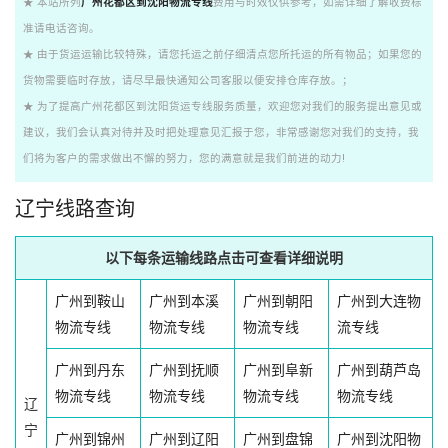
★ 本站所列
广州花都区到沈阳物流专线
费用与时效仅供参考，如需详细了解收费标
准请电话咨询。
★ 由于货运运输比较特殊，请您托运之前仔细清点您所托运的所有物品；如果您的
货物需要临时存放，请尽早最快通知公司客服以便安排仓库存放。；
★ 为了提高广州花都区到沈阳货运专线服务质量，欢迎您对我们的服务提出意见或
建议，我们会认真对待并及时把处理意见汇报于您，非常感谢您对我们的支持，我
们将为客户的需求做出不懈的努力，您的满意就是我们前进的动力!
辽宁线路查询
以下每条运输线路点击可查看详细说明
广州到鞍山
广州到本溪
广州到朝阳
广州到大连物
物流专线
物流专线
物流专线
流专线
广州到丹东
广州到抚顺
广州到阜新
广州到葫芦岛
物流专线
物流专线
物流专线
物流专线
辽
宁
广州到锦州
广州到辽阳
广州到盘锦
广州到沈阳物