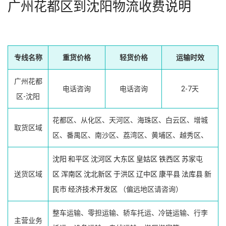
广州花都区到沈阳物流收费说明
专线名称
重货价格
轻货价格
运输时效
广州花都
电话咨询
电话咨询
2-7天
区-沈阳
花都区、从化区、天河区、海珠区、白云区、增城
取货区域
区、番禺区、南沙区、荔湾区、黄埔区、越秀区、
沈阳
和平区
沈河区
大东区
皇姑区
铁西区
苏家屯
送货区域
区
浑南区
沈北新区
于洪区
辽中区
康平县
法库县
新
民市
经济技术开发区
（偏远地区请咨询）
整车运输、零担运输、轿车托运、冷链运输、行李
主营业务