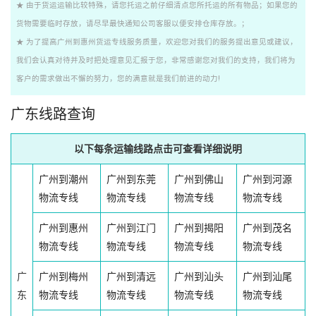
★ 由于货运运输比较特殊，请您托运之前仔细清点您所托运的所有物品；如果您的
货物需要临时存放，请尽早最快通知公司客服以便安排仓库存放。；
★ 为了提高广州到惠州货运专线服务质量，欢迎您对我们的服务提出意见或建议，
我们会认真对待并及时把处理意见汇报于您，非常感谢您对我们的支持，我们将为
客户的需求做出不懈的努力，您的满意就是我们前进的动力!
广东线路查询
以下每条运输线路点击可查看详细说明
广州到潮州
广州到东莞
广州到佛山
广州到河源
物流专线
物流专线
物流专线
物流专线
广州到惠州
广州到江门
广州到揭阳
广州到茂名
物流专线
物流专线
物流专线
物流专线
广
广州到梅州
广州到清远
广州到汕头
广州到汕尾
东
物流专线
物流专线
物流专线
物流专线