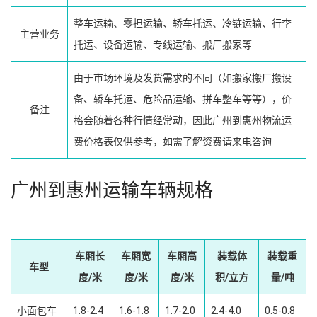
整车运输、零担运输、轿车托运、冷链运输、行李
主营业务
托运、设备运输、专线运输、搬厂搬家等
由于市场环境及发货需求的不同（如搬家搬厂搬设
备、轿车托运、危险品运输、拼车整车等等），价
备注
格会随着各种行情经常动，因此广州到惠州物流运
费价格表仅供参考，如需了解资费请来电咨询
广州到惠州运输车辆规格
车厢长
车厢宽
车厢高
装载体
装载重
车型
度/米
度/米
度/米
积/立方
量/吨
小面包车
1.8-2.4
1.6-1.8
1.7-2.0
2.4-4.0
0.5-0.8