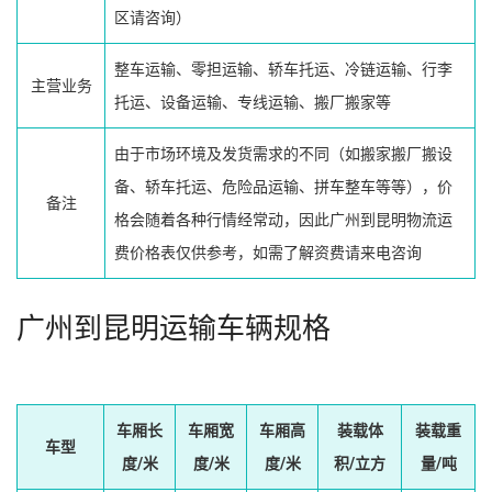
区请咨询）
整车运输、零担运输、轿车托运、冷链运输、行李
主营业务
托运、设备运输、专线运输、搬厂搬家等
由于市场环境及发货需求的不同（如搬家搬厂搬设
备、轿车托运、危险品运输、拼车整车等等），价
备注
格会随着各种行情经常动，因此广州到昆明物流运
费价格表仅供参考，如需了解资费请来电咨询
广州到昆明运输车辆规格
车厢长
车厢宽
车厢高
装载体
装载重
车型
度/米
度/米
度/米
积/立方
量/吨