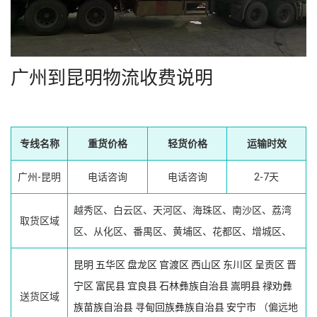
广州到昆明物流收费说明
专线名称
重货价格
轻货价格
运输时效
广州-昆明
电话咨询
电话咨询
2-7天
越秀区、白云区、天河区、海珠区、南沙区、荔湾
取货区域
区、从化区、番禺区、黄埔区、花都区、增城区、
昆明
五华区
盘龙区
官渡区
西山区
东川区
呈贡区
晋
宁区
富民县
宜良县
石林彝族自治县
嵩明县
禄劝彝
送货区域
族苗族自治县
寻甸回族彝族自治县
安宁市
（偏远地