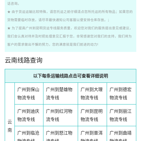
话咨询。
★ 由于货运运输比较特殊，请您托运之前仔细清点您所托运的所有物品；如果您的
货物需要临时存放，请尽早最快通知公司客服以便安排仓库存放。；
★ 为了提高广州到昆明货运专线服务质量，欢迎您对我们的服务提出意见或建议，
我们会认真对待并及时把处理意见汇报于您，非常感谢您对我们的支持，我们将为
客户的需求做出不懈的努力，您的满意就是我们前进的动力!
云南线路查询
以下每条运输线路点击可查看详细说明
广州到保山
广州到楚雄物
广州到大理
广州到德宏
物流专线
流专线
物流专线
物流专线
广州到迪庆
广州到红河物
广州到昆明
广州到丽江
物流专线
流专线
物流专线
物流专线
云
南
广州到临沧
广州到怒江物
广州到普洱
广州到曲靖