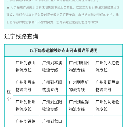
货物需要临时存放，请尽早最快通知公司客服以便安排仓库存放。；
★ 为了提高广州南沙区到沈阳货运专线服务质量，欢迎您对我们的服务提出意见或
建议，我们会认真对待并及时把处理意见汇报于您，非常感谢您对我们的支持，我
们将为客户的需求做出不懈的努力，您的满意就是我们前进的动力!
辽宁线路查询
以下每条运输线路点击可查看详细说明
广州到鞍山
广州到本溪
广州到朝阳
广州到大连物
物流专线
物流专线
物流专线
流专线
广州到丹东
广州到抚顺
广州到阜新
广州到葫芦岛
物流专线
物流专线
物流专线
物流专线
辽
宁
广州到锦州
广州到辽阳
广州到盘锦
广州到沈阳物
物流专线
物流专线
物流专线
流专线
广州到铁岭
广州到营口