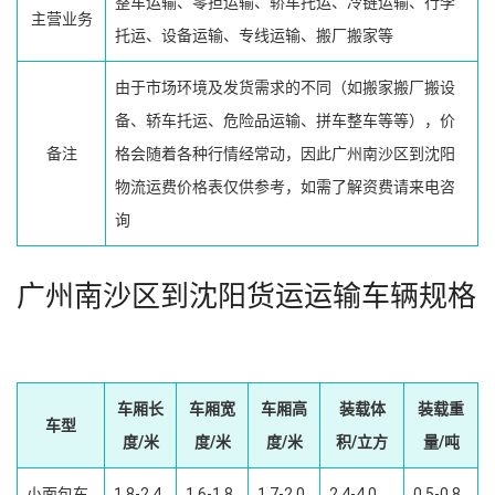
整车运输、零担运输、轿车托运、冷链运输、行李
主营业务
托运、设备运输、专线运输、搬厂搬家等
由于市场环境及发货需求的不同（如搬家搬厂搬设
备、轿车托运、危险品运输、拼车整车等等），价
备注
格会随着各种行情经常动，因此广州南沙区到沈阳
物流运费价格表仅供参考，如需了解资费请来电咨
询
广州南沙区到沈阳货运运输车辆规格
车厢长
车厢宽
车厢高
装载体
装载重
车型
度/米
度/米
度/米
积/立方
量/吨
小面包车
1.8-2.4
1.6-1.8
1.7-2.0
2.4-4.0
0.5-0.8