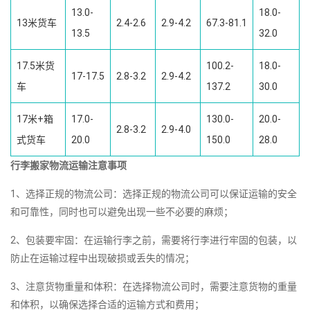
13.0-
18.0-
13米货车
2.4-2.6
2.9-4.2
67.3-81.1
13.5
32.0
17.5米货
100.2-
18.0-
17-17.5
2.8-3.2
2.9-4.2
车
137.2
30.0
17米+箱
17.0-
130.0-
20.0-
2.8-3.2
2.9-4.0
式货车
20.0
150.0
28.0
行李搬家物流运输注意事项
1、选择正规的物流公司：选择正规的物流公司可以保证运输的安全
和可靠性，同时也可以避免出现一些不必要的麻烦；
2、包装要牢固：在运输行李之前，需要将行李进行牢固的包装，以
防止在运输过程中出现破损或丢失的情况；
3、注意货物重量和体积：在选择物流公司时，需要注意货物的重量
和体积，以确保选择合适的运输方式和费用；