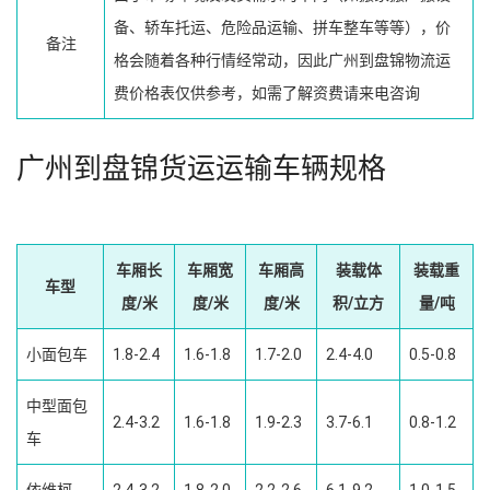
备、轿车托运、危险品运输、拼车整车等等），价
备注
格会随着各种行情经常动，因此广州到盘锦物流运
费价格表仅供参考，如需了解资费请来电咨询
广州到盘锦货运运输车辆规格
车厢长
车厢宽
车厢高
装载体
装载重
车型
度/米
度/米
度/米
积/立方
量/吨
小面包车
1.8-2.4
1.6-1.8
1.7-2.0
2.4-4.0
0.5-0.8
中型面包
2.4-3.2
1.6-1.8
1.9-2.3
3.7-6.1
0.8-1.2
车