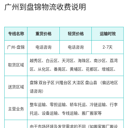
广州到盘锦物流收费说明
专线名称
重货价格
轻货价格
运输时效
广州-盘锦
电话咨询
电话咨询
2-7天
越秀区、白云区、天河区、海珠区、南沙区、荔湾
取货区域
区、从化区、番禺区、黄埔区、花都区、增城区、
盘锦
双台子区
兴隆台区
大洼区
盘山县
（偏远地区
送货区域
请咨询）
整车运输、零担运输、轿车托运、冷链运输、行李
主营业务
托运、设备运输、专线运输、搬厂搬家等
由于市场环境及发货需求的不同（如搬家搬厂搬设