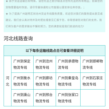
★ 由于货运运输比较特殊，请您托运之前仔细清点您所托运的所有物品；如果您的
货物需要临时存放，请尽早最快通知公司客服以便安排仓库存放。；
★ 为了提高广州越秀区到沧州货运专线服务质量，欢迎您对我们的服务提出意见或
建议，我们会认真对待并及时把处理意见汇报于您，非常感谢您对我们的支持，我
们将为客户的需求做出不懈的努力，您的满意就是我们前进的动力!
河北线路查询
以下每条运输线路点击可查看详细说明
广州到保定
广州到沧州
广州到承德物
广州到邯郸物
物流专线
物流专线
流专线
流专线
河
广州到衡水
广州到廊坊
广州到秦皇岛
广州到石家庄
北
物流专线
物流专线
物流专线
物流专线
广州到唐山
广州到邢台
广州到张家口
物流专线
物流专线
物流专线