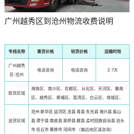
广州越秀区到沧州物流收费说明
专线名称
重货价格
轻货价格
运输时效
广州越秀
电话咨询
电话咨询
2-7天
区-沧州
海珠区、南沙区、花都区、从化区、天河区、番禺
取货区域
区、越秀区、黄埔区、荔湾区、白云区、增城区、
沧州
新华区
运河区
沧县
青县
东光县
海兴县
盐山
送货区域
县
肃宁县
南皮县
吴桥县
献县
孟村回族自治县
泊头
市
任丘市
黄骅市
河间市
（偏远地区请咨询）