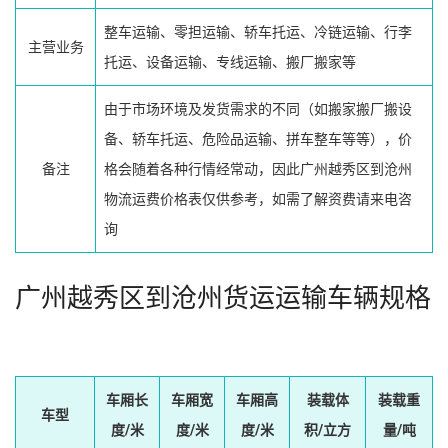
整车运输、零担运输、轿车托运、冷链运输、行李
主营业务
托运、设备运输、专线运输、搬厂搬家等
由于市场环境及发货需求的不同（如搬家搬厂搬设
备、轿车托运、危险品运输、拼车整车等等），价
备注
格会随着各种行情经常动，因此广州越秀区到沧州
物流运费价格表仅供参考，如需了解资费请来电咨
询
广州越秀区到沧州货运运输车辆规格
车厢长
车厢宽
车厢高
装载体
装载重
车型
度/米
度/米
度/米
积/立方
量/吨