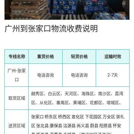
广州到张家口物流收费说明
专线名称
重货价格
轻货价格
运输时效
广州-张家
电话咨询
电话咨询
2-7天
口
越秀区、白云区、天河区、海珠区、南沙区、荔湾
取货区域
区、从化区、番禺区、黄埔区、花都区、增城区、
张家口
桥东区
桥西区
宣化区
下花园区
万全区
崇礼
送货区域
区
张北县
康保县
沽源县
尚义县
蔚县
阳原县
怀安