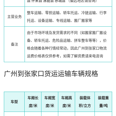
县
怀来县
涿鹿县
赤城县
（偏远地区请咨询）
整车运输、零担运输、轿车托运、冷链运输、行李
主营业务
托运、设备运输、专线运输、搬厂搬家等
由于市场环境及发货需求的不同（如搬家搬厂搬设
备、轿车托运、危险品运输、拼车整车等等），价
备注
格会随着各种行情经常动，因此广州到张家口物流
运费价格表仅供参考，如需了解资费请来电咨询
广州到张家口货运运输车辆规格
车厢长
车厢宽
车厢高
装载体
装载重
车型
度/米
度/米
度/米
积/立方
量/吨