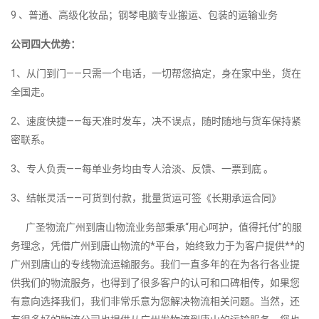
9 、普通、高级化妆品；钢琴电脑专业搬运、包装的运输业务
公司四大优势：
1、从门到门——只需一个电话，一切帮您搞定，身在家中坐，货在
全国走。
2、速度快捷——每天准时发车，决不误点，随时随地与货车保持紧
密联系。
3、专人负责——每单业务均由专人洽淡、反馈、一票到底 。
3、结帐灵活——可货到付款，批量货运可签《长期承运合同》
广圣物流广州到唐山物流业务部秉承“用心呵护，值得托付”的服
务理念，凭借广州到唐山物流的*平台，始终致力于为客户提供**的
广州到唐山的专线物流运输服务。我们一直多年的在为各行各业提
供我们的物流服务，也得到了很多客户的认可和口碑相传，如果您
有意向选择我们，我们非常乐意为您解决物流相关问题。当然，还