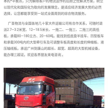
本的*平衡点，只为解除客户的物流运作的后顾之忧解决方案，树立
以现代化和国际化为取向的发展理念，是适应经济发展大势的必然
选择，让您都能享受到一站式全面周到的综合物流服务。
广圣物流与全国各地几十家大件运输公司有合作关系，可随时调
派2.7—3.2米宽、12—18.5米长、一拖二、一拖三、二拖三的高低
板，承载80—180立方、20—60吨。能找到低底盘半挂车、凹型板车
和承载300吨内的大型牵引车及可调整车板高度和长度的伸缩板、液
压轴线板。承运广州到唐山的超长、超宽、超高的大型机械设备，
能办理三超证。欢迎各界朋友来电咨询 。