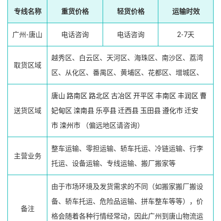
专线名称
重货价格
轻货价格
运输时效
广州-唐山
电话咨询
电话咨询
2-7天
越秀区、白云区、天河区、海珠区、南沙区、荔湾
取货区域
区、从化区、番禺区、黄埔区、花都区、增城区、
唐山
路南区
路北区
古冶区
开平区
丰南区
丰润区
曹
送货区域
妃甸区
滦南县
乐亭县
迁西县
玉田县
遵化市
迁安
市
滦州市
（偏远地区请咨询）
整车运输、零担运输、轿车托运、冷链运输、行李
主营业务
托运、设备运输、专线运输、搬厂搬家等
由于市场环境及发货需求的不同（如搬家搬厂搬设
备、轿车托运、危险品运输、拼车整车等等），价
备注
格会随着各种行情经常动，因此广州到唐山物流运