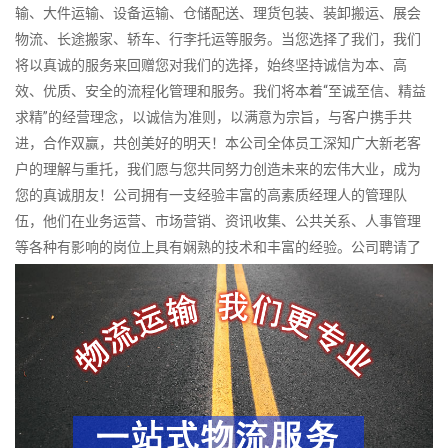
输、大件运输、设备运输、仓储配送、理货包装、装卸搬运、展会
物流、长途搬家、轿车、行李托运等服务。当您选择了我们，我们
将以真诚的服务来回赠您对我们的选择，始终坚持诚信为本、高
效、优质、安全的流程化管理和服务。我们将本着“至诚至信、精益
求精”的经营理念，以诚信为准则，以满意为宗旨，与客户携手共
进，合作双赢，共创美好的明天！本公司全体员工深知广大新老客
户的理解与重托，我们愿与您共同努力创造未来的宏伟大业，成为
您的真诚朋友！公司拥有一支经验丰富的高素质经理人的管理队
伍，他们在业务运营、市场营销、资讯收集、公共关系、人事管理
等各种有影响的岗位上具有娴熟的技术和丰富的经验。公司聘请了
一批物流、快运、仓储、计算机技术等各种领域具有丰富实践经验
的技术员和业务骨干，确保公司业务联系的顺利开展和服务达标，
为客户提供全面、规范的物流服务。 公司拥有特种型、重型和轻型
等专业运输车辆，为客户提供中短途、长途等运输，可达全国所有
省市及中小城市。货物包括普货、特殊货等。运输方式有零担、整
车等运输，设专线，车型有0.6吨、2吨、3吨、5吨、10－100吨
等，并备有冷藏车、保温车等，车型从2米－20米长，可根据不同货