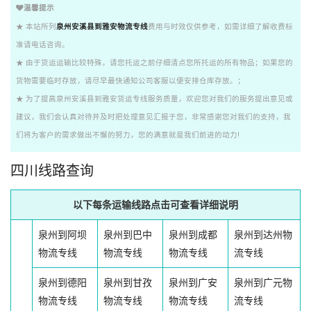
温馨提示
★ 本站所列
泉州安溪县到雅安物流专线
费用与时效仅供参考，如需详细了解收费标
准请电话咨询。
★ 由于货运运输比较特殊，请您托运之前仔细清点您所托运的所有物品；如果您的
货物需要临时存放，请尽早最快通知公司客服以便安排仓库存放。；
★ 为了提高泉州安溪县到雅安货运专线服务质量，欢迎您对我们的服务提出意见或
建议，我们会认真对待并及时把处理意见汇报于您，非常感谢您对我们的支持，我
们将为客户的需求做出不懈的努力，您的满意就是我们前进的动力!
四川线路查询
以下每条运输线路点击可查看详细说明
泉州到阿坝
泉州到巴中
泉州到成都
泉州到达州物
物流专线
物流专线
物流专线
流专线
泉州到德阳
泉州到甘孜
泉州到广安
泉州到广元物
物流专线
物流专线
物流专线
流专线