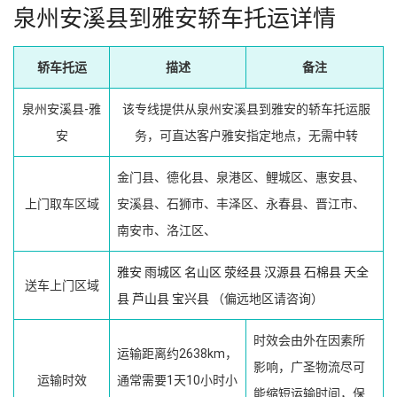
泉州安溪县到雅安轿车托运详情
轿车托运
描述
备注
泉州安溪县-雅
该专线提供从泉州安溪县到雅安的轿车托运服
安
务，可直达客户雅安指定地点，无需中转
金门县、德化县、泉港区、鲤城区、惠安县、
上门取车区域
安溪县、石狮市、丰泽区、永春县、晋江市、
南安市、洛江区、
雅安
雨城区
名山区
荥经县
汉源县
石棉县
天全
送车上门区域
县
芦山县
宝兴县
（偏远地区请咨询）
时效会由外在因素所
运输距离约2638km，
影响，广圣物流尽可
运输时效
通常需要1天10小时小
能缩短运输时间，保