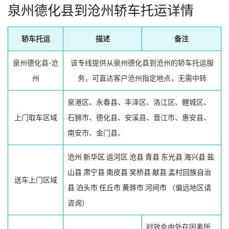
泉州德化县到沧州轿车托运详情
轿车托运
描述
备注
泉州德化县-沧
该专线提供从泉州德化县到沧州的轿车托运服
州
务，可直达客户沧州指定地点，无需中转
泉港区、永春县、丰泽区、洛江区、鲤城区、
上门取车区域
石狮市、德化县、安溪县、晋江市、惠安县、
南安市、金门县、
沧州
新华区
运河区
沧县
青县
东光县
海兴县
盐
山县
肃宁县
南皮县
吴桥县
献县
孟村回族自治
送车上门区域
县
泊头市
任丘市
黄骅市
河间市
（偏远地区请
咨询）
时效会由外在因素所