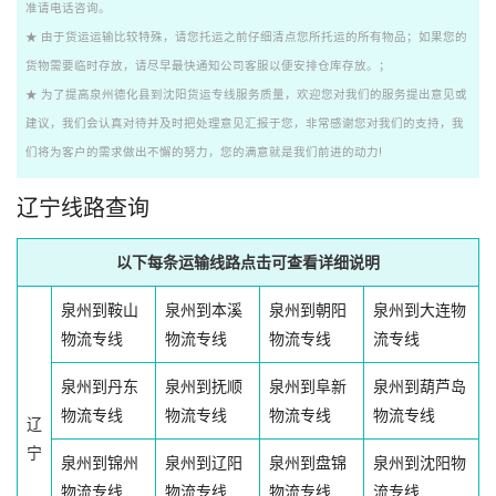
准请电话咨询。
★ 由于货运运输比较特殊，请您托运之前仔细清点您所托运的所有物品；如果您的
货物需要临时存放，请尽早最快通知公司客服以便安排仓库存放。；
★ 为了提高泉州德化县到沈阳货运专线服务质量，欢迎您对我们的服务提出意见或
建议，我们会认真对待并及时把处理意见汇报于您，非常感谢您对我们的支持，我
们将为客户的需求做出不懈的努力，您的满意就是我们前进的动力!
辽宁线路查询
以下每条运输线路点击可查看详细说明
泉州到鞍山
泉州到本溪
泉州到朝阳
泉州到大连物
物流专线
物流专线
物流专线
流专线
泉州到丹东
泉州到抚顺
泉州到阜新
泉州到葫芦岛
物流专线
物流专线
物流专线
物流专线
辽
宁
泉州到锦州
泉州到辽阳
泉州到盘锦
泉州到沈阳物
物流专线
物流专线
物流专线
流专线