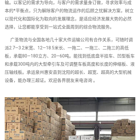
输。以客记的需求为导向，与客户的需求量身订做，寻求效率与成
本的*平衡点，只为解除客户的物流运作的后顾之忧解决方案，树立
以现代化和国际化为取向的发展理念，是适应经济发展大势的必然
选择，让您都能享受到一站式全面周到的综合物流服务。
广圣物流与全国各地几十家大件运输公司有合作关系，可随时调
派2.7—3.2米宽、12—18.5米长、一拖二、一拖三、二拖三的高低
板，承载80—180立方、20—60吨。能找到低底盘半挂车、凹型板车
和承载300吨内的大型牵引车及可调整车板高度和长度的伸缩板、液
压轴线板。承运泉州惠安县到沈阳的超长、超宽、超高的大型机械
设备，能办理三超证。欢迎各界朋友来电咨询 。