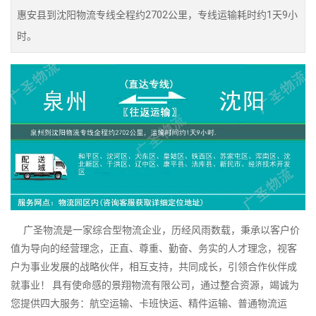
惠安县到沈阳物流专线全程约2702公里，专线运输耗时约1天9小
时。
广圣物流是一家综合型物流企业，历经风雨数载，秉承以客户价
值为导向的经营理念，正直、尊重、勤奋、务实的人才理念，视客
户为事业发展的战略伙伴，相互支持，共同成长，引领合作伙伴成
就事业！ 具有使命感的景翔物流有限公司，通过整合资源，竭诚为
您提供四大服务：航空运输、卡班快运、精件运输、普通物流运