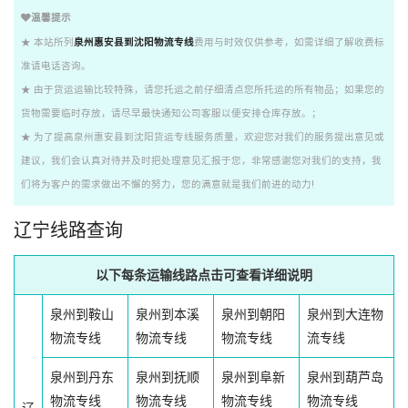
温馨提示
★ 本站所列
泉州惠安县到沈阳物流专线
费用与时效仅供参考，如需详细了解收费标
准请电话咨询。
★ 由于货运运输比较特殊，请您托运之前仔细清点您所托运的所有物品；如果您的
货物需要临时存放，请尽早最快通知公司客服以便安排仓库存放。；
★ 为了提高泉州惠安县到沈阳货运专线服务质量，欢迎您对我们的服务提出意见或
建议，我们会认真对待并及时把处理意见汇报于您，非常感谢您对我们的支持，我
们将为客户的需求做出不懈的努力，您的满意就是我们前进的动力!
辽宁线路查询
以下每条运输线路点击可查看详细说明
泉州到鞍山
泉州到本溪
泉州到朝阳
泉州到大连物
物流专线
物流专线
物流专线
流专线
泉州到丹东
泉州到抚顺
泉州到阜新
泉州到葫芦岛
物流专线
物流专线
物流专线
物流专线