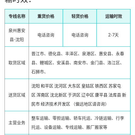
专线名称
重货价格
轻货价格
运输时效
泉州惠安
电话咨询
电话咨询
2-7天
县-沈阳
晋江市、德化县、丰泽区、泉港区、惠安县、永春
取货区域
县、鲤城区、安溪县、南安市、金门县、洛江区、
石狮市、
沈阳
和平区
沈河区
大东区
皇姑区
铁西区
苏家屯
送货区域
区
浑南区
沈北新区
于洪区
辽中区
康平县
法库县
新
民市
经济技术开发区
（偏远地区请咨询）
整车运输、零担运输、轿车托运、冷链运输、行李
主营业务
托运、设备运输、专线运输、搬厂搬家等