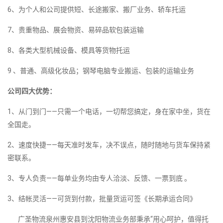
6、为个人和公司提供短、长途搬家、搬厂业务、轿车托运
7、贵重物品、展会物资、易碎品软包装运输
8、各类大型机械设备、模具等货物托运
9 、普通、高级化妆品；钢琴电脑专业搬运、包装的运输业务
公司四大优势：
1、从门到门——只需一个电话，一切帮您搞定，身在家中坐，货在
全国走。
2、速度快捷——每天准时发车，决不误点，随时随地与货车保持紧
密联系。
3、专人负责——每单业务均由专人洽淡、反馈、一票到底 。
3、结帐灵活——可货到付款，批量货运可签《长期承运合同》
广圣物流泉州惠安县到沈阳物流业务部秉承“用心呵护，值得托