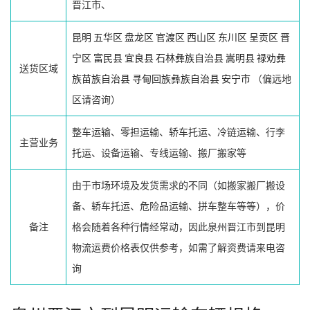
晋江市、
昆明
五华区
盘龙区
官渡区
西山区
东川区
呈贡区
晋
宁区
富民县
宜良县
石林彝族自治县
嵩明县
禄劝彝
送货区域
族苗族自治县
寻甸回族彝族自治县
安宁市
（偏远地
区请咨询）
整车运输、零担运输、轿车托运、冷链运输、行李
主营业务
托运、设备运输、专线运输、搬厂搬家等
由于市场环境及发货需求的不同（如搬家搬厂搬设
备、轿车托运、危险品运输、拼车整车等等），价
备注
格会随着各种行情经常动，因此泉州晋江市到昆明
物流运费价格表仅供参考，如需了解资费请来电咨
询