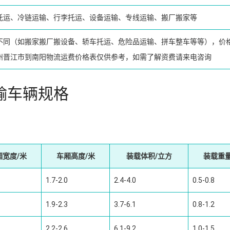
托运、冷链运输、行李托运、设备运输、专线运输、搬厂搬家等
不同（如搬家搬厂搬设备、轿车托运、危险品运输、拼车整车等等），价
州晋江市到南阳物流运费价格表仅供参考，如需了解资费请来电咨询
输车辆规格
厢宽度/米
车厢高度/米
装载体积/立方
装载重量
1.7-2.0
2.4-4.0
0.5-0.8
1.9-2.3
3.7-6.1
0.8-1.2
2.2-2.6
6.1-9.2
1.0-1.5