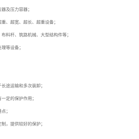
应器及压力容器；
重、超宽、超长、超重设备；
布料杆、筑路机械、大型结构件等；
处理等设备；
于长途运输和多次装卸；
有一定的保护作用；
特点；
定制，提供较好的保护；