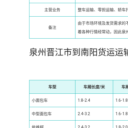
主营业务
整车运输、零担运输、轿车
由于市场环境及发货需求的
备注
着各种行情经常动，因此泉
泉州晋江市到南阳货运运
车型
车厢长度/米
车
小面包车
1.8-2.4
1.6-1.8
中型面包车
2.4-3.2
1.6-1.8
依维柯
2.4-3.2
1.8-2.0