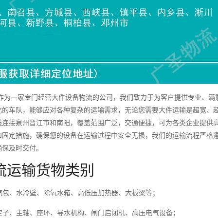
为一家专门经营大件设备物流的公司，我们致力于为客户提供专业、满
化的车队，能够应对各种复杂的运输需求，无论您需要大件运输是超宽、
线连接泉州晋江市和南阳，覆盖范围广泛，交通便捷，可为各类企业提供
和固定措施，确保您的设备在运输过程中安全无损，我们的运输流程严格
确保及时交付。
流运输货物类别
包、水冷壁、除氧水箱、高低压加热器、大板梁等；
子、主轴、座环、导水机构、闸门启闭机、高压电气设备；