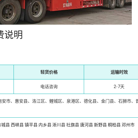
费说明
轻货价格
运输时效
电话咨询
2-7天
南安市、惠安县、洛江区、鲤城区、泉港区、德化县、金门县、石狮市、
方城县
西峡县
镇平县
内乡县
淅川县
社旗县
唐河县
新野县
桐柏县
邓州市