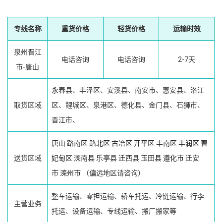
专线名称
重货价格
轻货价格
运输时效
泉州晋江
电话咨询
电话咨询
2-7天
市-唐山
永春县、丰泽区、安溪县、南安市、惠安县、洛江
取货区域
区、鲤城区、泉港区、德化县、金门县、石狮市、
晋江市、
唐山
路南区
路北区
古冶区
开平区
丰南区
丰润区
曹
送货区域
妃甸区
滦南县
乐亭县
迁西县
玉田县
遵化市
迁安
市
滦州市
（偏远地区请咨询）
整车运输、零担运输、轿车托运、冷链运输、行李
主营业务
托运、设备运输、专线运输、搬厂搬家等