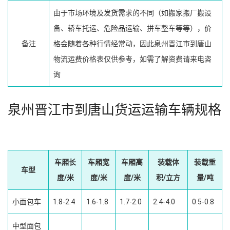
由于市场环境及发货需求的不同（如搬家搬厂搬设
备、轿车托运、危险品运输、拼车整车等等），价
备注
格会随着各种行情经常动，因此泉州晋江市到唐山
物流运费价格表仅供参考，如需了解资费请来电咨
询
泉州晋江市到唐山货运运输车辆规格
车厢长
车厢宽
车厢高
装载体
装载重
车型
度/米
度/米
度/米
积/立方
量/吨
小面包车
1.8-2.4
1.6-1.8
1.7-2.0
2.4-4.0
0.5-0.8
中型面包