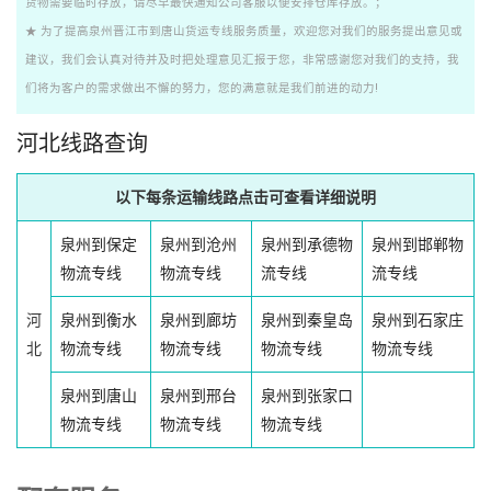
货物需要临时存放，请尽早最快通知公司客服以便安排仓库存放。；
★ 为了提高泉州晋江市到唐山货运专线服务质量，欢迎您对我们的服务提出意见或
建议，我们会认真对待并及时把处理意见汇报于您，非常感谢您对我们的支持，我
们将为客户的需求做出不懈的努力，您的满意就是我们前进的动力!
河北线路查询
以下每条运输线路点击可查看详细说明
泉州到保定
泉州到沧州
泉州到承德物
泉州到邯郸物
物流专线
物流专线
流专线
流专线
河
泉州到衡水
泉州到廊坊
泉州到秦皇岛
泉州到石家庄
北
物流专线
物流专线
物流专线
物流专线
泉州到唐山
泉州到邢台
泉州到张家口
物流专线
物流专线
物流专线