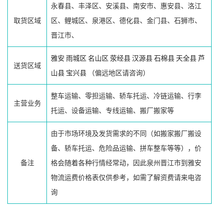
永春县、丰泽区、安溪县、南安市、惠安县、洛江
取货区域
区、鲤城区、泉港区、德化县、金门县、石狮市、
晋江市、
雅安
雨城区
名山区
荥经县
汉源县
石棉县
天全县
芦
送货区域
山县
宝兴县
（偏远地区请咨询）
整车运输、零担运输、轿车托运、冷链运输、行李
主营业务
托运、设备运输、专线运输、搬厂搬家等
由于市场环境及发货需求的不同（如搬家搬厂搬设
备、轿车托运、危险品运输、拼车整车等等），价
备注
格会随着各种行情经常动，因此泉州晋江市到雅安
物流运费价格表仅供参考，如需了解资费请来电咨
询