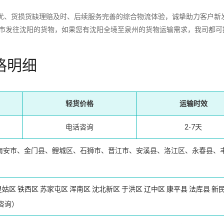
、货损货缺理赔及时、后续服务完善的综合物流体验，诚挚助力客户新
城市发往沈阳的货物，如果您有沈阳全境至泉州的货物运输需求，我司都可
格明细
轻货价格
运输时效
电话咨询
2-7天
南安市、金门县、鲤城区、石狮市、晋江市、安溪县、洛江区、永春县、
皇姑区
铁西区
苏家屯区
浑南区
沈北新区
于洪区
辽中区
康平县
法库县
新
咨询）