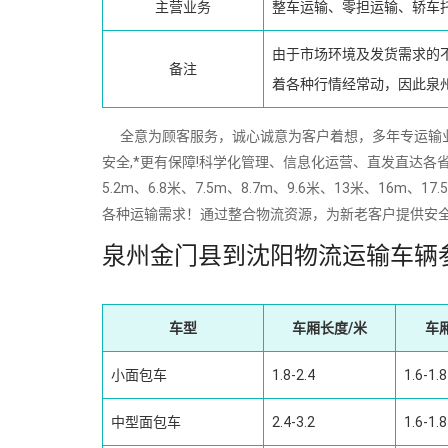
主营业务
整车运输、零担运输、轿车
由于市场环境及发货需求的
备注
着各种行情经常动，因此泉
全意为顾客服务，诚心诚意为客户着想，多年专运输业经验
安全,*更有保障!科学化管理、信息化运营、直发直达各省
5.2m、6.8米、7.5m、8.7m、9.6米、13米、
各种运输需求！通过整合物流资源，为新老客户提供安
泉州金门县到沈阳物流运输车辆
车型
车厢长度/米
车
小面包车
1.8-2.4
1.6-1.8
中型面包车
2.4-3.2
1.6-1.8