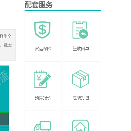
配套服务
县到全
、批发
货运保险
签收回单
预算报价
包装打包