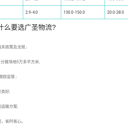
2.9-4.0
130.0-150.0
20.0-28.0
什么要选广圣物流?
关政策及法规 ;
分拨场地5万多平方米;
踪监管 ;
良好;
运输方案;
题，省时省心。