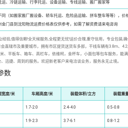
托运、冷链运输、行李托运、设备运输、专线运输、搬厂搬家等
不同（如搬家搬厂搬设备、轿车托运、危险品运输、拼车整车等等），价
州金门县到沈阳物流运费价格表仅供参考，如需了解资费请来电咨询
,值得信赖!全天候服务,全程更无忧!运价合理,重守信用，专业包装,确
会直辖市及重要城市，拥有市区提货送货车多部，干线车辆有3.8m、4.
16m、17.5米、平板车、箱车、高栏车，依维柯，金杯车，小面包等包车服务，能
全、迅捷、周到的服务。欢迎新老客户来电洽谈业务，服务永无止境。
参数
厢宽度/米
车厢高度/米
装载体积/立方
装载重量
1.7-2.0
2.4-4.0
0.5-0.8
1.9-2.3
3.7-6.1
0.8-1.2