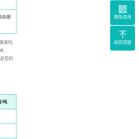
格会随
微信咨询
保准时,
返回顶部
2米、
满足您的
/吨