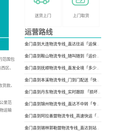
送货上门
上门取货
运营路线
金门县到大连物流专线_直达往返「运保时效」
金门县到鞍山物流专线_随叫随到「运价行情」
的范围包
铁西区、
金门县到抚顺物流专线_直发全境「多少一方」
金门县到本溪物流专线_门到门配送「快速直达」
收货款、
金门县到丹东物流专线_实时跟踪 「损坏理赔」
公里范
金门县到锦州物流专线_直达不中转「专线快运」
物运输
金门县到阿拉善盟物流专线_高速快运「专线快运」
金门县到锡林郭勒盟物流专线_直达到站「损坏理赔」