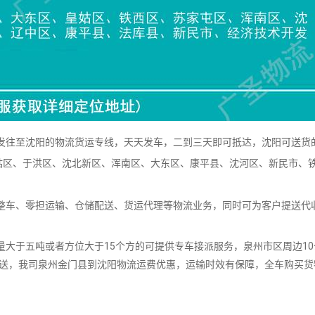
往至沈阳的物流货运专线，天天发车，二到三天即可抵达，沈阳可送货
姑区、于洪区、沈北新区、浑南区、大东区、康平县、沈河区、新民市、
车、零担运输、仓储配送、货运代理等物流业务，同时可为客户提送代
。
大于五吨或者方位大于15个方的可提供专车接派服务，泉州市区周边10
派送，我司泉州金门县到沈阳物流运费优惠，运输时效有保障，全车购买货