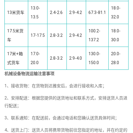
13.0-
18.0-
13米货车
2.4-2.6
2.9-4.2
67.3-81.1
13.5
32.0
17.5米货
100.2-
18.0-
17-17.5
2.8-3.2
2.9-4.2
车
137.2
30.0
17米+箱
17.0-
130.0-
20.0-
2.8-3.2
2.9-4.0
式货车
20.0
150.0
28.0
机械设备物流运输注意事项
1、接收货物：在货物到达雅安后，会进行接收和入库；
2、安排配送：根据您提供的送货地址和联系方式，安排送货人员进
行配送；
3、联系通知：在配送前，会通过电话和您确认送货具体时间；
4、送货上门：送货人员将携带货物前往您指定的地址，并在约定的