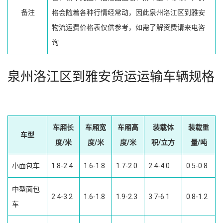
备注
格会随着各种行情经常动，因此泉州洛江区到雅安
物流运费价格表仅供参考，如需了解资费请来电咨
询
泉州洛江区到雅安货运运输车辆规格
车厢长
车厢宽
车厢高
装载体
装载重
车型
度/米
度/米
度/米
积/立方
量/吨
小面包车
1.8-2.4
1.6-1.8
1.7-2.0
2.4-4.0
0.5-0.8
中型面包
2.4-3.2
1.6-1.8
1.9-2.3
3.7-6.1
0.8-1.2
车