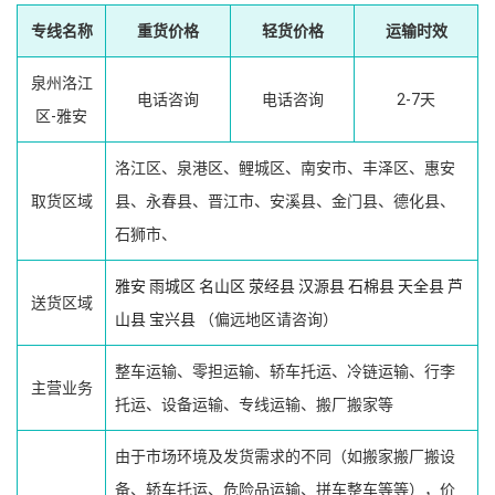
专线名称
重货价格
轻货价格
运输时效
泉州洛江
电话咨询
电话咨询
2-7天
区-雅安
洛江区、泉港区、鲤城区、南安市、丰泽区、惠安
取货区域
县、永春县、晋江市、安溪县、金门县、德化县、
石狮市、
雅安
雨城区
名山区
荥经县
汉源县
石棉县
天全县
芦
送货区域
山县
宝兴县
（偏远地区请咨询）
整车运输、零担运输、轿车托运、冷链运输、行李
主营业务
托运、设备运输、专线运输、搬厂搬家等
由于市场环境及发货需求的不同（如搬家搬厂搬设
备、轿车托运、危险品运输、拼车整车等等），价