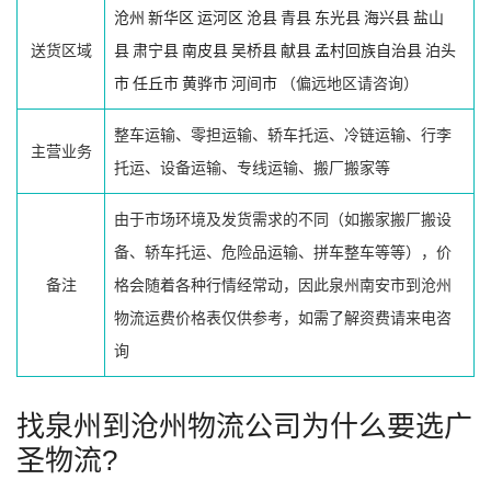
沧州
新华区
运河区
沧县
青县
东光县
海兴县
盐山
送货区域
县
肃宁县
南皮县
吴桥县
献县
孟村回族自治县
泊头
市
任丘市
黄骅市
河间市
（偏远地区请咨询）
整车运输、零担运输、轿车托运、冷链运输、行李
主营业务
托运、设备运输、专线运输、搬厂搬家等
由于市场环境及发货需求的不同（如搬家搬厂搬设
备、轿车托运、危险品运输、拼车整车等等），价
备注
格会随着各种行情经常动，因此泉州南安市到沧州
物流运费价格表仅供参考，如需了解资费请来电咨
询
找泉州到沧州物流公司为什么要选广
圣物流?