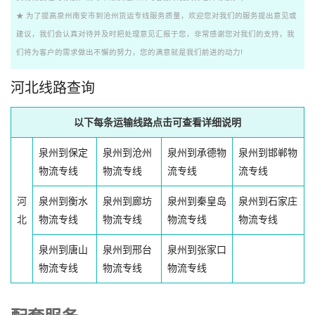
★ 为了提高泉州南安市到沧州货运专线服务质量，欢迎您对我们的服务提出意见或
建议，我们会认真对待并及时把处理意见汇报于您，非常感谢您对我们的支持，我
们将为客户的需求做出不懈的努力，您的满意就是我们前进的动力!
河北线路查询
以下每条运输线路点击可查看详细说明
泉州到保定
泉州到沧州
泉州到承德物
泉州到邯郸物
物流专线
物流专线
流专线
流专线
河
泉州到衡水
泉州到廊坊
泉州到秦皇岛
泉州到石家庄
北
物流专线
物流专线
物流专线
物流专线
泉州到唐山
泉州到邢台
泉州到张家口
物流专线
物流专线
物流专线