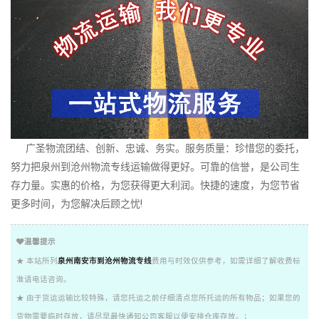
广圣物流团结、创新、忠诚、务实。服务质量：珍惜您的委托，
努力把泉州到沧州物流专线运输做得更好。可靠的信誉，是公司生
存力量。实惠的价格，为您获得更大利润。快捷的速度，为您节省
更多时间，为您解决后顾之忧!
温馨提示
★ 本站所列
泉州南安市到沧州物流专线
费用与时效仅供参考，如需详细了解收费标
准请电话咨询。
★ 由于货运运输比较特殊，请您托运之前仔细清点您所托运的所有物品；如果您的
货物需要临时存放，请尽早最快通知公司客服以便安排仓库存放。；