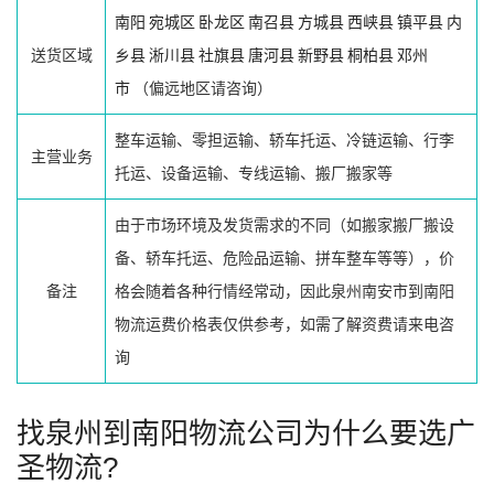
南阳
宛城区
卧龙区
南召县
方城县
西峡县
镇平县
内
送货区域
乡县
淅川县
社旗县
唐河县
新野县
桐柏县
邓州
市
（偏远地区请咨询）
整车运输、零担运输、轿车托运、冷链运输、行李
主营业务
托运、设备运输、专线运输、搬厂搬家等
由于市场环境及发货需求的不同（如搬家搬厂搬设
备、轿车托运、危险品运输、拼车整车等等），价
备注
格会随着各种行情经常动，因此泉州南安市到南阳
物流运费价格表仅供参考，如需了解资费请来电咨
询
找泉州到南阳物流公司为什么要选广
圣物流?