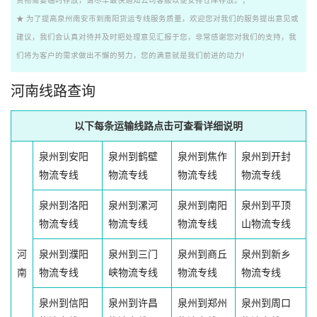
货物需要临时存放，请尽早最快通知公司客服以便安排仓库存放。；
★ 为了提高泉州南安市到南阳货运专线服务质量，欢迎您对我们的服务提出意见或
建议，我们会认真对待并及时把处理意见汇报于您，非常感谢您对我们的支持，我
们将为客户的需求做出不懈的努力，您的满意就是我们前进的动力!
河南线路查询
以下每条运输线路点击可查看详细说明
泉州到安阳
泉州到鹤壁
泉州到焦作
泉州到开封
物流专线
物流专线
物流专线
物流专线
泉州到洛阳
泉州到漯河
泉州到南阳
泉州到平顶
物流专线
物流专线
物流专线
山物流专线
河
泉州到濮阳
泉州到三门
泉州到商丘
泉州到新乡
南
物流专线
峡物流专线
物流专线
物流专线
泉州到信阳
泉州到许昌
泉州到郑州
泉州到周口