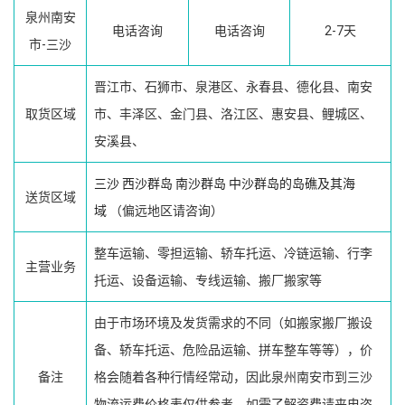
泉州南安
电话咨询
电话咨询
2-7天
市-三沙
晋江市、石狮市、泉港区、永春县、德化县、南安
取货区域
市、丰泽区、金门县、洛江区、惠安县、鲤城区、
安溪县、
三沙
西沙群岛
南沙群岛
中沙群岛的岛礁及其海
送货区域
域
（偏远地区请咨询）
整车运输、零担运输、轿车托运、冷链运输、行李
主营业务
托运、设备运输、专线运输、搬厂搬家等
由于市场环境及发货需求的不同（如搬家搬厂搬设
备、轿车托运、危险品运输、拼车整车等等），价
备注
格会随着各种行情经常动，因此泉州南安市到三沙
物流运费价格表仅供参考，如需了解资费请来电咨