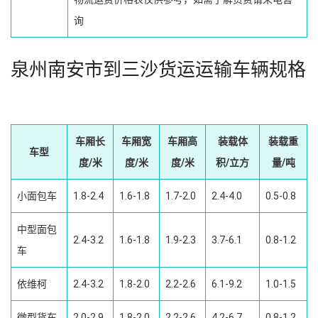
询
泉州南安市到三沙货运运输车辆规格
车厢长
车厢宽
车厢高
装载体
装载重
车型
度/米
度/米
度/米
积/立方
量/吨
小面包车
1.8-2.4
1.6-1.8
1.7-2.0
2.4-4.0
0.5-0.8
中型面包
2.4-3.2
1.6-1.8
1.9-2.3
3.7-6.1
0.8-1.2
车
依维柯
2.4-3.2
1.8-2.0
2.2-2.6
6.1-9.2
1.0-1.5
微型货车
2.0-2.9
1.8-2.0
2.2-2.6
4.2-6.7
0.8-1.2