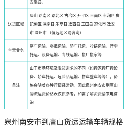
安溪县、
唐山
路南区
路北区
古冶区
开平区
丰南区
丰润区
曹
送货区域
妃甸区
滦南县
乐亭县
迁西县
玉田县
遵化市
迁安
市
滦州市
（偏远地区请咨询）
整车运输、零担运输、轿车托运、冷链运输、行李
主营业务
托运、设备运输、专线运输、搬厂搬家等
由于市场环境及发货需求的不同（如搬家搬厂搬设
备、轿车托运、危险品运输、拼车整车等等），价
备注
格会随着各种行情经常动，因此泉州南安市到唐山
物流运费价格表仅供参考，如需了解资费请来电咨
询
泉州南安市到唐山货运运输车辆规格