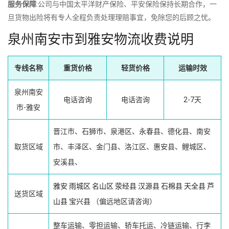
服务保障
:公司与中国太平洋财产保险、平安保险保持长期合作，一
旦货物出险将有专人全程负责处理理赔事宜，免除您的后顾之忧。
泉州南安市到雅安物流收费说明
专线名称
重货价格
轻货价格
运输时效
泉州南安
电话咨询
电话咨询
2-7天
市-雅安
晋江市、石狮市、泉港区、永春县、德化县、南安
取货区域
市、丰泽区、金门县、洛江区、惠安县、鲤城区、
安溪县、
雅安
雨城区
名山区
荥经县
汉源县
石棉县
天全县
芦
送货区域
山县
宝兴县
（偏远地区请咨询）
整车运输、零担运输、轿车托运、冷链运输、行李