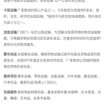
全国千线普货运输服务，零担运输*后一公里的无忧配送。
卡班运输
:广圣物流的核心产品之一，卡车航班为您提供R安全、准
时、无忧、经济的全国运输，*服务可与航空和快递媲美，而价格仅
为其三分之一。
加急运输:
门到门一站式公路运输，为您解决急需货物的物流运输难
题。可根据货物实际情况优先装车发运，在要求的时间内为您提供*
具性价比的物流服务。
整车快运
:全程箱车运输，确保货物运输过程中包装及货物品质的高
度安全，全程GPS车载定位系统实时监控，广圣物流让您随时随地
掌控货物在途信息。
服务项目
:整车运输、零担运输、设备运输、大件运输、展览运输、
行李托运、搬家托运(免费上门估价)。
包装服务
:易碎物品特殊包装，量身定制木箱:如钢琴、红木家具、古
董、雕塑、艺术品、名贵字画等。