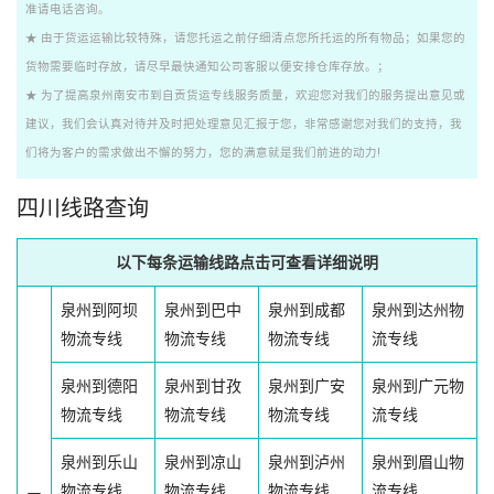
准请电话咨询。
★ 由于货运运输比较特殊，请您托运之前仔细清点您所托运的所有物品；如果您的
货物需要临时存放，请尽早最快通知公司客服以便安排仓库存放。；
★ 为了提高泉州南安市到自贡货运专线服务质量，欢迎您对我们的服务提出意见或
建议，我们会认真对待并及时把处理意见汇报于您，非常感谢您对我们的支持，我
们将为客户的需求做出不懈的努力，您的满意就是我们前进的动力!
四川线路查询
以下每条运输线路点击可查看详细说明
泉州到阿坝
泉州到巴中
泉州到成都
泉州到达州物
物流专线
物流专线
物流专线
流专线
泉州到德阳
泉州到甘孜
泉州到广安
泉州到广元物
物流专线
物流专线
物流专线
流专线
泉州到乐山
泉州到凉山
泉州到泸州
泉州到眉山物
物流专线
物流专线
物流专线
流专线