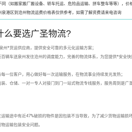
不同（如搬家搬厂搬设备、轿车托运、危险品运输、拼车整车等等），价
州泉港区到沧州物流运费价格表仅供参考，如需了解资费请来电咨询
什么要选广圣物流?
泉州*货运供应商，提供安全可靠的多元化运输方案；
近百辆车送泉州发往沧州的调度能力，完善的物流体系，为您提供*安全快
务每一位客户，用心做好每一次运输服务，在物流事业持续发光发热；
包装、仓储、一对一专人对接门到门一站式物流专线服务，服务周到是广
运输途中有近47%破损的物件是因包装不当导致，为了减少货物运输损
货物运输包装安全问题。