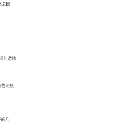
格会随
捷的运输
圣物流核
坏的几