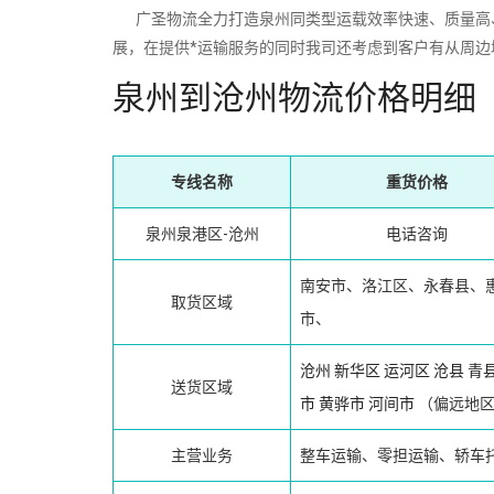
广圣物流全力打造泉州同类型运载效率快速、质量高、
展，在提供*运输服务的同时我司还考虑到客户有从周边
泉州到沧州物流价格明细
专线名称
重货价格
泉州泉港区-沧州
电话咨询
南安市、洛江区、永春县、
取货区域
市、
沧州
新华区
运河区
沧县
青
送货区域
市
黄骅市
河间市
（偏远地区
主营业务
整车运输、零担运输、轿车