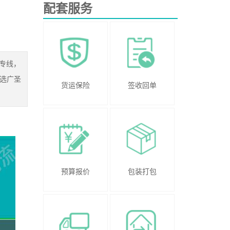
配套服务
专线，
选广圣
货运保险
签收回单
预算报价
包装打包