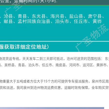
物流货运专线，天天发车二到三天即可抵达，沧州可送货的范围包括： 东
县、吴桥县、青县、泊头市、任丘市、南皮县、河间市、运河区、黄骅市
重量大于五吨或者方位大于15个方的可提供专车接派服务，泉州市区周
提货和派送，我司泉州到沧州物流运费优惠，运输时效有保障，全车购买货