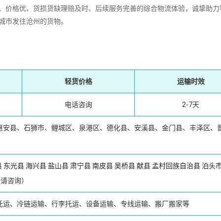
价格优、货损货缺理赔及时、后续服务完善的综合物流体验，诚挚助力
城市发往沧州的货物。
轻货价格
运输时效
电话咨询
2-7天
惠安县、石狮市、鲤城区、泉港区、德化县、安溪县、金门县、丰泽区、
县
东光县
海兴县
盐山县
肃宁县
南皮县
吴桥县
献县
孟村回族自治县
泊头
请咨询）
托运、冷链运输、行李托运、设备运输、专线运输、搬厂搬家等