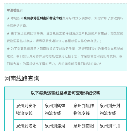
温馨提示
★ 本站所列
泉州泉港区到南阳物流专线
费用与时效仅供参考，如需详细了解收费标
准请电话咨询。
★ 由于货运运输比较特殊，请您托运之前仔细清点您所托运的所有物品；如果您的
货物需要临时存放，请尽早最快通知公司客服以便安排仓库存放。；
★ 为了提高泉州泉港区到南阳货运专线服务质量，欢迎您对我们的服务提出意见或
建议，我们会认真对待并及时把处理意见汇报于您，非常感谢您对我们的支持，我
们将为客户的需求做出不懈的努力，您的满意就是我们前进的动力!
河南线路查询
以下每条运输线路点击可查看详细说明
泉州到安阳
泉州到鹤壁
泉州到焦作
泉州到开封
物流专线
物流专线
物流专线
物流专线
泉州到洛阳
泉州到漯河
泉州到南阳
泉州到平顶