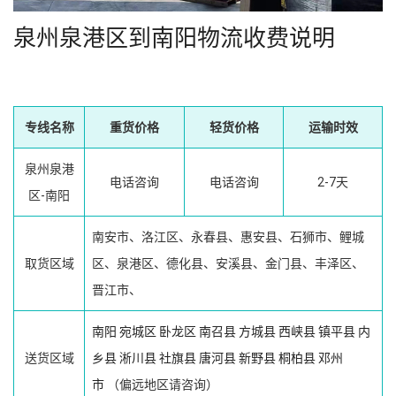
泉州泉港区到南阳物流收费说明
专线名称
重货价格
轻货价格
运输时效
泉州泉港
电话咨询
电话咨询
2-7天
区-南阳
南安市、洛江区、永春县、惠安县、石狮市、鲤城
取货区域
区、泉港区、德化县、安溪县、金门县、丰泽区、
晋江市、
南阳
宛城区
卧龙区
南召县
方城县
西峡县
镇平县
内
送货区域
乡县
淅川县
社旗县
唐河县
新野县
桐柏县
邓州
市
（偏远地区请咨询）