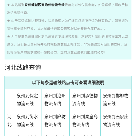
★ 本站所列
泉州鲤城区到沧州物流专线
费用与时效仅供参考，如需详细了解收费标
准请电话咨询。
★ 由于货运运输比较特殊，请您托运之前仔细清点您所托运的所有物品；如果您的
货物需要临时存放，请尽早最快通知公司客服以便安排仓库存放。；
★ 为了提高泉州鲤城区到沧州货运专线服务质量，欢迎您对我们的服务提出意见或
建议，我们会认真对待并及时把处理意见汇报于您，非常感谢您对我们的支持，我
们将为客户的需求做出不懈的努力，您的满意就是我们前进的动力!
河北线路查询
以下每条运输线路点击可查看详细说明
泉州到保定
泉州到沧州
泉州到承德物
泉州到邯郸物
物流专线
物流专线
流专线
流专线
河
泉州到衡水
泉州到廊坊
泉州到秦皇岛
泉州到石家庄
北
物流专线
物流专线
物流专线
物流专线