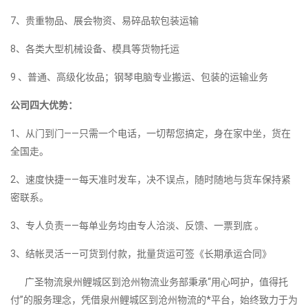
7、贵重物品、展会物资、易碎品软包装运输
8、各类大型机械设备、模具等货物托运
9 、普通、高级化妆品；钢琴电脑专业搬运、包装的运输业务
公司四大优势：
1、从门到门——只需一个电话，一切帮您搞定，身在家中坐，货在
全国走。
2、速度快捷——每天准时发车，决不误点，随时随地与货车保持紧
密联系。
3、专人负责——每单业务均由专人洽淡、反馈、一票到底 。
3、结帐灵活——可货到付款，批量货运可签《长期承运合同》
广圣物流泉州鲤城区到沧州物流业务部秉承“用心呵护，值得托
付”的服务理念，凭借泉州鲤城区到沧州物流的*平台，始终致力于为