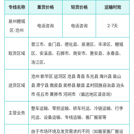
专线名称
重货价格
轻货价格
运输时效
泉州鲤城
电话咨询
电话咨询
2-7天
区-沧州
晋江市、金门县、德化县、泉港区、丰泽区、鲤城
取货区域
区、安溪县、石狮市、南安市、惠安县、永春县、
洛江区、
沧州
新华区
运河区
沧县
青县
东光县
海兴县
盐山
送货区域
县
肃宁县
南皮县
吴桥县
献县
孟村回族自治县
泊头
市
任丘市
黄骅市
河间市
（偏远地区请咨询）
整车运输、零担运输、轿车托运、冷链运输、行李
主营业务
托运、设备运输、专线运输、搬厂搬家等
由于市场环境及发货需求的不同（如搬家搬厂搬设