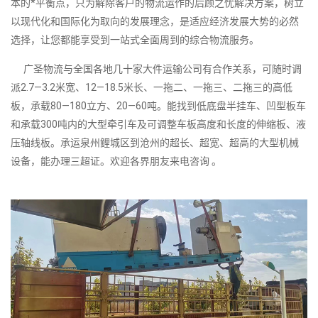
本的*平衡点，只为解除客户的物流运作的后顾之忧解决方案，树立
以现代化和国际化为取向的发展理念，是适应经济发展大势的必然
选择，让您都能享受到一站式全面周到的综合物流服务。
广圣物流与全国各地几十家大件运输公司有合作关系，可随时调
派2.7—3.2米宽、12—18.5米长、一拖二、一拖三、二拖三的高低
板，承载80—180立方、20—60吨。能找到低底盘半挂车、凹型板车
和承载300吨内的大型牵引车及可调整车板高度和长度的伸缩板、液
压轴线板。承运泉州鲤城区到沧州的超长、超宽、超高的大型机械
设备，能办理三超证。欢迎各界朋友来电咨询 。