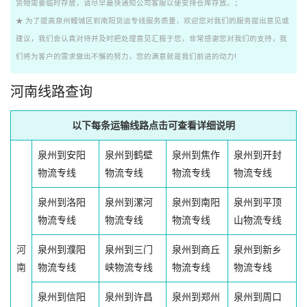
货物需要临时存放，请尽早最快通知公司客服以便安排仓库存放。；
★ 为了提高泉州鲤城区到南阳货运专线服务质量，欢迎您对我们的服务提出意见或
建议，我们会认真对待并及时把处理意见汇报于您，非常感谢您对我们的支持，我
们将为客户的需求做出不懈的努力，您的满意就是我们前进的动力!
河南线路查询
以下每条运输线路点击可查看详细说明
泉州到安阳
泉州到鹤壁
泉州到焦作
泉州到开封
物流专线
物流专线
物流专线
物流专线
泉州到洛阳
泉州到漯河
泉州到南阳
泉州到平顶
物流专线
物流专线
物流专线
山物流专线
河
泉州到濮阳
泉州到三门
泉州到商丘
泉州到新乡
南
物流专线
峡物流专线
物流专线
物流专线
泉州到信阳
泉州到许昌
泉州到郑州
泉州到周口