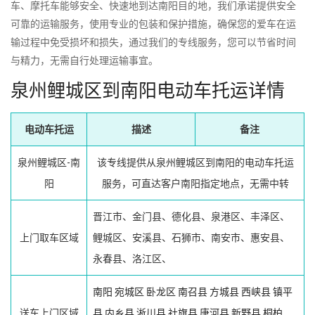
车、摩托车能够安全、快速地到达南阳目的地，我们承诺提供安全
可靠的运输服务，使用专业的包装和保护措施，确保您的爱车在运
输过程中免受损坏和损失，通过我们的专线服务，您可以节省时间
与精力，无需自行处理运输事宜。
泉州鲤城区到南阳电动车托运详情
电动车托运
描述
备注
泉州鲤城区-南
该专线提供从泉州鲤城区到南阳的电动车托运
阳
服务，可直达客户南阳指定地点，无需中转
晋江市、金门县、德化县、泉港区、丰泽区、
上门取车区域
鲤城区、安溪县、石狮市、南安市、惠安县、
永春县、洛江区、
南阳
宛城区
卧龙区
南召县
方城县
西峡县
镇平
送车上门区域
县
内乡县
淅川县
社旗县
唐河县
新野县
桐柏