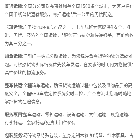
普通运输:
全国分公司及办事处履盖全国1500多个城市，为客户提供
全国千线普货运输服务，零担运输*后一公里的无忧配送。
卡班运输
:广圣物流的核心产品之一，卡车航班为您提供R安全、准
时、无忧、经济的全国运输，*服务可与航空和快递媲美，而价格仅
为其三分之一。
加急运输:
门到门一站式公路运输，为您解决急需货物的物流运输难
题。可根据货物实际情况优先装车发运，在要求的时间内为您提供*
具性价比的物流服务。
整车快运
:全程箱车运输，确保货物运输过程中包装及货物品质的高
度安全，全程GPS车载定位系统实时监控，广圣物流让您随时随地
掌控货物在途信息。
服务项目
:整车运输、零担运输、设备运输、大件运输、展览运输、
行李托运、搬家托运(免费上门估价)。
包装服务
:易碎物品特殊包装，量身定制木箱:如钢琴、红木家具、古