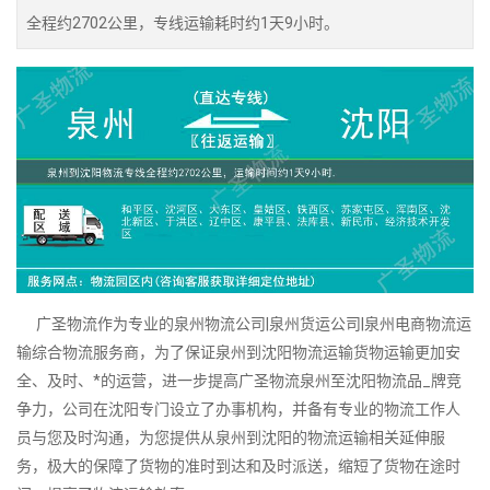
全程约2702公里，专线运输耗时约1天9小时。
广圣物流作为专业的泉州物流公司|泉州货运公司|泉州电商物流运
输综合物流服务商，为了保证泉州到沈阳物流运输货物运输更加安
全、及时、*的运营，进一步提高广圣物流泉州至沈阳物流品_牌竞
争力，公司在沈阳专门设立了办事机构，并备有专业的物流工作人
员与您及时沟通，为您提供从泉州到沈阳的物流运输相关延伸服
务，极大的保障了货物的准时到达和及时派送，缩短了货物在途时