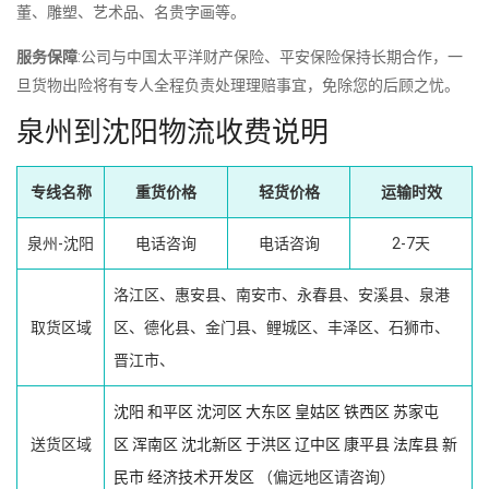
董、雕塑、艺术品、名贵字画等。
服务保障
:公司与中国太平洋财产保险、平安保险保持长期合作，一
旦货物出险将有专人全程负责处理理赔事宜，免除您的后顾之忧。
泉州到沈阳物流收费说明
专线名称
重货价格
轻货价格
运输时效
泉州-沈阳
电话咨询
电话咨询
2-7天
洛江区、惠安县、南安市、永春县、安溪县、泉港
取货区域
区、德化县、金门县、鲤城区、丰泽区、石狮市、
晋江市、
沈阳
和平区
沈河区
大东区
皇姑区
铁西区
苏家屯
送货区域
区
浑南区
沈北新区
于洪区
辽中区
康平县
法库县
新
民市
经济技术开发区
（偏远地区请咨询）