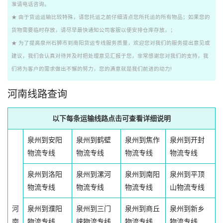
准请电话咨询。
★ 由于货运运输比较特殊，请您托运之前仔细清点您所托运的所有物品；如果您的
货物需要临时存放，请尽早最快通知公司客服以便安排仓库存放。；
★ 为了提高泉州石狮市到南阳货运专线服务质量，欢迎您对我们的服务提出意见或
建议，我们会认真对待并及时把处理意见汇报于您，非常感谢您对我们的支持，我
们将为客户的需求做出不懈的努力，您的满意就是我们前进的动力!
河南线路查询
以下每条运输线路点击可查看详细说明
泉州到安阳
泉州到鹤壁
泉州到焦作
泉州到开封
物流专线
物流专线
物流专线
物流专线
泉州到洛阳
泉州到漯河
泉州到南阳
泉州到平顶
物流专线
物流专线
物流专线
山物流专线
河
泉州到濮阳
泉州到三门
泉州到商丘
泉州到新乡
南
物流专线
峡物流专线
物流专线
物流专线