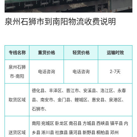
泉州石狮市到南阳物流收费说明
专线名称
重货价格
轻货价格
运输时效
泉州石狮
电话咨询
电话咨询
2-7天
市-南阳
德化县、丰泽区、晋江市、安溪县、洛江区、永春
取货区域
县、南安市、金门县、鲤城区、惠安县、泉港区、
石狮市、
南阳
宛城区
卧龙区
南召县
方城县
西峡县
镇平县
内
送货区域
乡县
淅川县
社旗县
唐河县
新野县
桐柏县
邓州