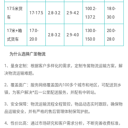
17.5米货
100.2-
18.0-
17-17.5
2.8-3.2
2.9-4.2
车
137.2
30.0
17米+箱
17.0-
130.0-
20.0-
2.8-3.2
2.9-4.0
式货车
20.0
150.0
28.0
为什么选择广圣物流
1、量身定制：根据客户多样化的需求，定制专属物流运输方案，解
决物流运输难题。
2、覆盖面广：服务网络覆盖国内100多个城市和地区，可配送到乡
镇，为客户解决*后一公里配送服务，并配有中转站。
3、安全保障：物流运输流程全程管控，物品动态实时跟踪，确保物
品运输安全，并有严格的售后管理体制保驾护航。
4、性价比高：通过市场研究和客户需求分析，不断完善收费标准，