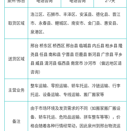
泉州-邢台
电话咨询
电话咨询
2-7天
洛江区、石狮市、丰泽区、安溪县、德化县、晋江
取货区域
市、永春县、鲤城区、南安市、金门县、惠安县、
泉港区、
邢台
桥东区
桥西区
邢台县
临城县
内丘县
柏乡县
隆
尧县
任县
南和县
宁晋县
巨鹿县
新河县
广宗县
平乡
送货区域
县
威县
清河县
临西县
南宫市
沙河市
（偏远地区请
咨询）
整车运输、零担运输、轿车托运、冷链运输、行李
主营业务
托运、设备运输、专线运输、搬厂搬家等
由于市场环境及发货需求的不同（如搬家搬厂搬设
备、轿车托运、危险品运输、拼车整车等等），价
备注
格会随着各种行情经常动，因此泉州到邢台物流运