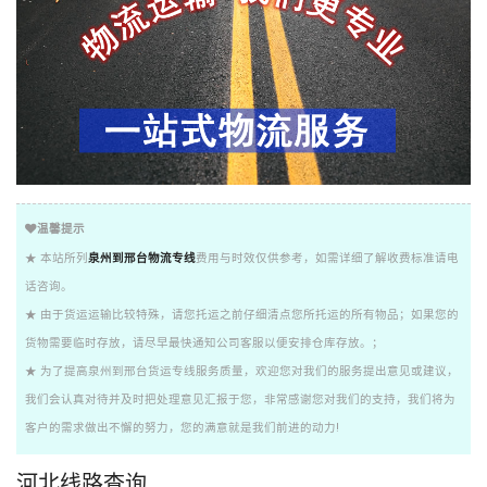
温馨提示
★ 本站所列
泉州到邢台物流专线
费用与时效仅供参考，如需详细了解收费标准请电
话咨询。
★ 由于货运运输比较特殊，请您托运之前仔细清点您所托运的所有物品；如果您的
货物需要临时存放，请尽早最快通知公司客服以便安排仓库存放。；
★ 为了提高泉州到邢台货运专线服务质量，欢迎您对我们的服务提出意见或建议，
我们会认真对待并及时把处理意见汇报于您，非常感谢您对我们的支持，我们将为
客户的需求做出不懈的努力，您的满意就是我们前进的动力!
河北线路查询