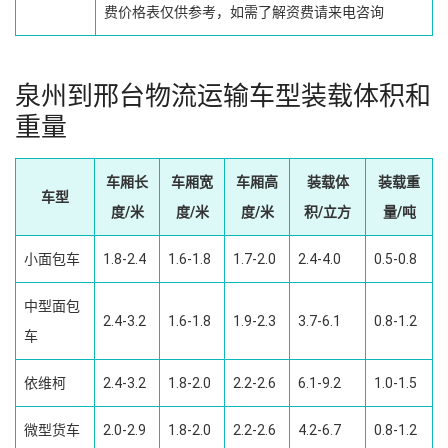
费价格表仅供参考，如需了解资费请来电咨询
泉州到邢台物流运输车型装载体积和
重量
车厢长
车厢宽
车厢高
装载体
装载重
车型
度/米
度/米
度/米
积/立方
量/吨
小面包车
1.8-2.4
1.6-1.8
1.7-2.0
2.4-4.0
0.5-0.8
中型面包
2.4-3.2
1.6-1.8
1.9-2.3
3.7-6.1
0.8-1.2
车
依维柯
2.4-3.2
1.8-2.0
2.2-2.6
6.1-9.2
1.0-1.5
微型货车
2.0-2.9
1.8-2.0
2.2-2.6
4.2-6.7
0.8-1.2