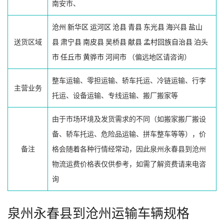
南安市、
沧州
新华区
运河区
沧县
青县
东光县
海兴县
盐山
送货区域
县
肃宁县
南皮县
吴桥县
献县
孟村回族自治县
泊头
市
任丘市
黄骅市
河间市
（偏远地区请咨询）
整车运输、零担运输、轿车托运、冷链运输、行李
主营业务
托运、设备运输、专线运输、搬厂搬家等
由于市场环境及发货需求的不同（如搬家搬厂搬设
备、轿车托运、危险品运输、拼车整车等等），价
备注
格会随着各种行情经常动，因此泉州永春县到沧州
物流运费价格表仅供参考，如需了解资费请来电咨
询
泉州永春县到沧州运输车辆规格