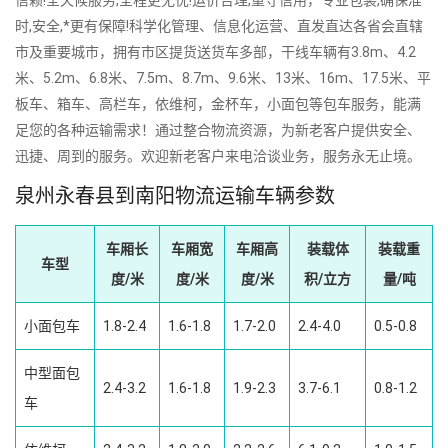
信赖!全天候服务,全程更无忧!运价合理,重守信用，专业包装,确保准
时,安全,*更有保障!科学化管理、信息化运营、直发直达各省会直辖
市及重要城市，拥有市区提货送货车多部，干线车辆有3.8m、4.2
米、5.2m、6.8米、7.5m、8.7m、9.6米、13米、16m、17.5米、平
板车、箱车、高栏车，依维柯，金杯车，小面包等包车服务，能满
足您的各种运输需求！通过整合物流资源，为新老客户提供安全、
迅捷、周到的服务。欢迎新老客户来电洽谈业务，服务永无止境。
泉州永春县到南阳物流运输车辆参数
车厢长
车厢宽
车厢高
装载体
装载重
车型
度/米
度/米
度/米
积/立方
量/吨
小面包车
1.8-2.4
1.6-1.8
1.7-2.0
2.4-4.0
0.5-0.8
中型面包
2.4-3.2
1.6-1.8
1.9-2.3
3.7-6.1
0.8-1.2
车