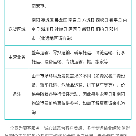
南安市、
南阳
宛城区
卧龙区
南召县
方城县
西峡县
镇平县
内
送货区域
乡县
淅川县
社旗县
唐河县
新野县
桐柏县
邓州
市
（偏远地区请咨询）
整车运输、零担运输、轿车托运、冷链运输、行李
主营业务
托运、设备运输、专线运输、搬厂搬家等
由于市场环境及发货需求的不同（如搬家搬厂搬设
备、轿车托运、危险品运输、拼车整车等等），价
备注
格会随着各种行情经常动，因此泉州永春县到南阳
物流运费价格表仅供参考，如需了解资费请来电咨
询
全意为顾客服务，诚心诚意为客户着想，多年专运输业经验,值得