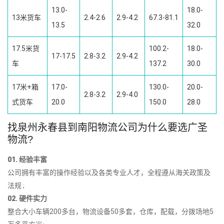
13.0-
18.0-
13米货车
2.4-2.6
2.9-4.2
67.3-81.1
13.5
32.0
17.5米货
100.2-
18.0-
17-17.5
2.8-3.2
2.9-4.2
车
137.2
30.0
17米+箱
17.0-
130.0-
20.0-
2.8-3.2
2.9-4.0
式货车
20.0
150.0
28.0
找泉州永春县到南阳物流公司为什么要选广圣
物流?
01. 经验丰富
公司拥有丰富的操作经验以及各类专业人才，全程遵从海关政策及
法规 ;
02. 硬件实力
整合大小车辆200多台，物流设备50多套，仓库，配载，分拨场地5