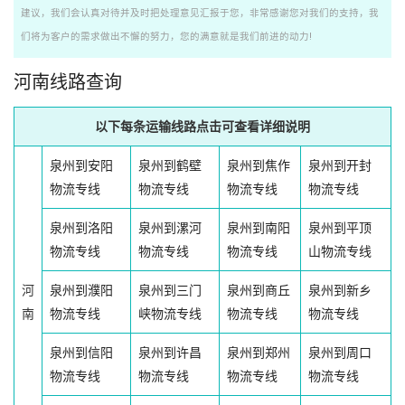
建议，我们会认真对待并及时把处理意见汇报于您，非常感谢您对我们的支持，我
们将为客户的需求做出不懈的努力，您的满意就是我们前进的动力!
河南线路查询
以下每条运输线路点击可查看详细说明
泉州到安阳
泉州到鹤壁
泉州到焦作
泉州到开封
物流专线
物流专线
物流专线
物流专线
泉州到洛阳
泉州到漯河
泉州到南阳
泉州到平顶
物流专线
物流专线
物流专线
山物流专线
河
泉州到濮阳
泉州到三门
泉州到商丘
泉州到新乡
南
物流专线
峡物流专线
物流专线
物流专线
泉州到信阳
泉州到许昌
泉州到郑州
泉州到周口
物流专线
物流专线
物流专线
物流专线