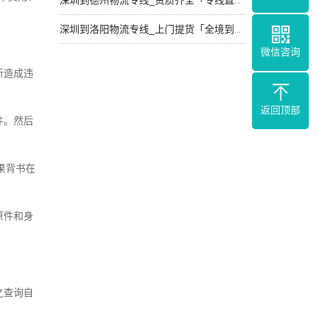
深圳到德州物流专线_资质齐全「专线直达」
深圳到洛阳物流专线_上门提货「全境到达」
微信咨询
所造成违
返回顶部
件。然后
果背书在
原件和身
之查询自