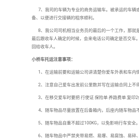
7、我司的车辆为专业的商务运输车。被承运的车辆或
备、以便进行交接辆的程序顺利。
8、我公司司机相当业务员的最后的一个工作，那就是
最后跟收车人确定的时候，会来电话公司确定是否交车
回给收车人。
小桥车托运注意事项：
1、在运输前要和运输公司讲清楚你爱车外表和车内情
2、注意自己爱车出发前公里数并写在运输合同上不得
3、在移交爱车时要把.行使证.保险单.养路费单.复印2
4、随车物品尽量放置在后备箱内，后座内随车物品
5、随车物品自重不超过100KG，以免影响行车安全
6、随车物品中严禁夹带易燃、易爆、易腐蚀、易碎、