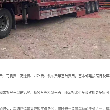
、司机费、高速费、过路费、装车费等基础费用，基本都是按照行驶里
果客户车型是SUV、商务车等大型车辆，那么相比小车会占据更多空间
损失，车辆托运是需要购买保险的，保险费一般是车价的千分之一；送