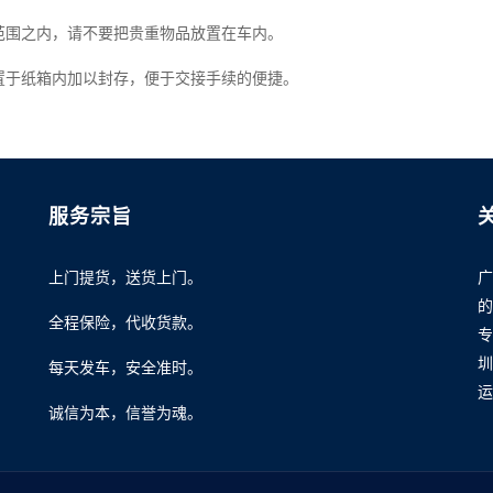
围之内，请不要把贵重物品放置在车内。
于纸箱内加以封存，便于交接手续的便捷。
服务宗旨
上门提货，送货上门。
广
的
全程保险，代收货款。
专
圳
每天发车，安全准时。
运
诚信为本，信誉为魂。