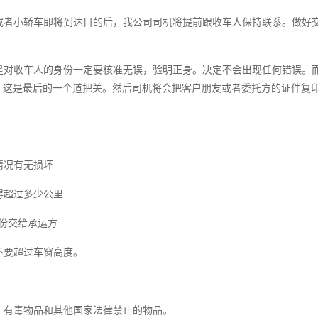
者小轿车即将到达目的后，我公司司机将提前跟收车人保持联系。做好
对收车人的身份一定要核准无误，验明正身。决定不会出现任何错误。
。这是最后的一个道把关。然后司机将会把客户朋友或者委托方的证件复
况有无损坏.
超过多少公里.
份交给承运方.
不要超过车窗高度。
。
有毒物品和其他国家法律禁止的物品。