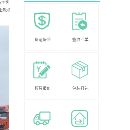
车主客
业务规
。
货运保险
签收回单
预算报价
包装打包