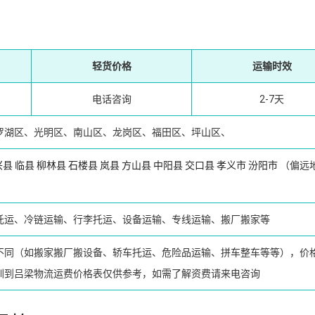
轻货价格
运输时效
电话咨询
2-7天
罗湖区、光明区、南山区、龙岗区、福田区、坪山区、
兴县
临县
柳林县
石楼县
岚县
方山县
中阳县
交口县
孝义市
汾阳市
（偏远
托运、冷链运输、行李托运、设备运输、专线运输、搬厂搬家等
不同（如搬家搬厂搬设备、轿车托运、危险品运输、拼车整车等等），价
圳到吕梁物流运费价格表仅供参考，如需了解资费请来电咨询