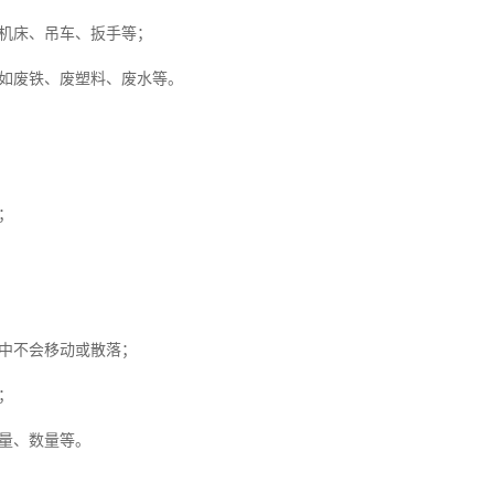
机床、吊车、扳手等；
如废铁、废塑料、废水等。
；
中不会移动或散落；
；
量、数量等。